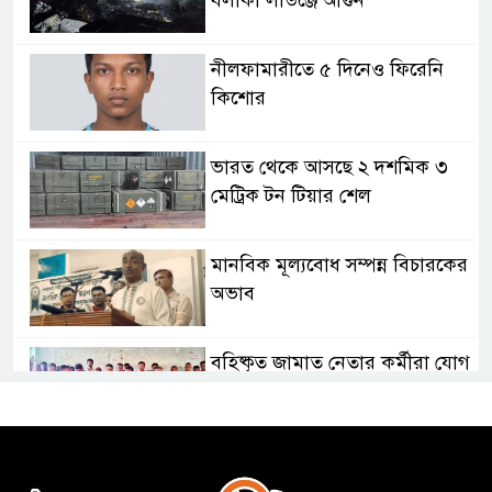
বলাকা লাউঞ্জে আগুন
নীলফামারীতে ৫ দিনেও ফিরেনি
কিশোর
ভারত থেকে আসছে ২ দশমিক ৩
মেট্রিক টন টিয়ার শেল
মানবিক মূল্যবোধ সম্পন্ন বিচারকের
অভাব
বহিষ্কৃত জামাত নেতার কর্মীরা যোগ
দিলেন বিএনপিতে
গুলশানে আ.লীগের ৬ কর্মী আটক