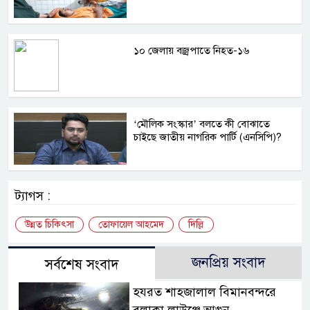
১০ জেলায় বজ্রপাতে নিহত-১৬
‘মৌলিক সংস্কার’ বলতে কী বোঝাতে
চাইছে জাতীয় নাগরিক পার্টি (এনসিপি)?
ট্যাগস :
উন্নত চিকিৎসা
তোফায়েল আহমেদ
দিল্লি
জনপ্রিয় সংবাদ
সর্বশেষ সংবাদ
হযরত শাহজালাল বিমানবন্দরে