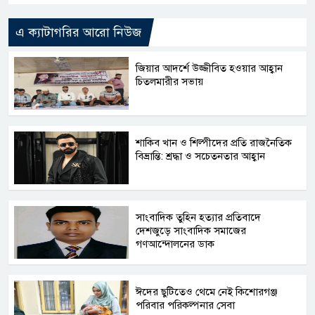
এ ক্যাটাগরির আরো নিউজ
জিয়ার আদর্শে উজ্জীবিত হওয়ার আহ্বান
চিতলমারীর সভায়
শাকিব খান ও শিল্পীদের প্রতি রাজনৈতিক
বিভ্রান্তি: শ্রদ্ধা ও সচেতনতার আহ্বান
সাংবাদিক তুহিন হত্যার প্রতিবাদে
দেশজুড়ে সাংবাদিক সমাজের
গণআন্দোলনের ডাক
ঈদের ছুটিতেও থেমে নেই কিশোরগঞ্জ
পরিবার পরিকল্পনার সেবা