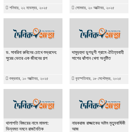
শনিবার, ২২ নভেম্বর, ২০২৫
সোমবার, ২০ অক্টোবর, ২০২৫
ড. সাবরিনা রুবিনের চোখে শুভ্রদেব:
দামুড়হুদা ডুগডুগী গ্রামে ঐতিহ্যবাহী
সুরের ভেতর এক জীবনের গল্প
সাপের ঝাঁপান খেলা অনুষ্টিত
শুক্রবার, ১০ অক্টোবর, ২০২৫
বৃহস্পতিবার, ১৮ সেপ্টেম্বর, ২০২৫
থালাপতি বিজয়ের নামে মামলা:
নায়করাজ রাজ্জাকের অষ্টম মৃত্যুবার্ষিকী
ভিন্নমত দমনে রাজনৈতিক
আজ