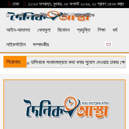
ঢাকা
১১:২৩ অপরাহ্ন, বুধবার, ০৫ অগাস্ট ২০২৬, ২১ শ্রাবণ ১৪৩৩ বঙ্গাব্দ
জাতীয়
রাজনীতি
অর্থনীতি
আন্তর্জাতিক
আইন-আদালত
খেলাধুলা
বিনোদন
প্রযুক্তি
শিক্ষা
ধর্ম
লাইফস্টাইল
সম্পাদকীয়
শিরোনাম:
হাসিনাকে সংবাদমাধ্যমে কথা বলার সুযোগ দেওয়ায় ঢাকার ক্ষোভ