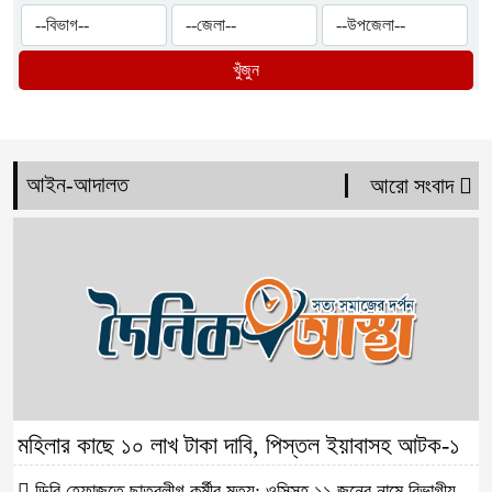
খুঁজুন
আইন-আদালত
আরো সংবাদ
মহিলার কাছে ১০ লাখ টাকা দাবি, পিস্তল ইয়াবাসহ আটক-১
ডিবি হেফাজতে ছাত্রলীগ কর্মীর মৃত্যু: ওসিসহ ১১ জনের নামে বিভাগীয়