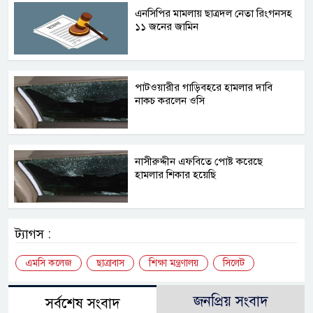
এনসিপির মামলায় ছাত্রদল নেতা রিংগনসহ
১১ জনের জামিন
পাটওয়ারীর গাড়িবহরে হামলার দাবি
নাকচ করলেন ওসি
নাসীরুদ্দীন এফবিতে পোষ্ট করেছে
হামলার শিকার হয়েছি
ট্যাগস :
এমসি কলেজ
ছাত্রাবাস
শিক্ষা মন্ত্রণালয়
সিলেট
জনপ্রিয় সংবাদ
সর্বশেষ সংবাদ