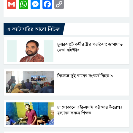
Gmail
WhatsApp
Messenger
Facebook
Copy
Link
এ ক্যাটাগরির আরো নিউজ
চুনারুঘাটে কর্মীর স্ত্রীর পরক্রিয়া; জামায়াত
নেতা বহিষ্কার
সিলেটে দুই বাসের সংঘর্ষে নিহত ৯
চা দোকানে এইচএসসি পরীক্ষার উত্তরপত্র
মূল্যায়ন করছে শিক্ষক