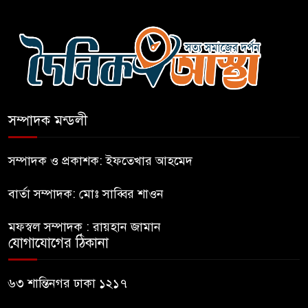
নীলফামারীতে ৫ দিনেও ফিরেনি
কিশোর
ভারত থেকে আসছে ২ দশমিক ৩
মেট্রিক টন টিয়ার শেল
সম্পাদক মন্ডলী
মানবিক মূল্যবোধ সম্পন্ন বিচারকের
অভাব
সম্পাদক ও প্রকাশক: ইফতেখার আহমেদ
বার্তা সম্পাদক: মোঃ সাব্বির শাওন
বহিষ্কৃত জামাত নেতার কর্মীরা যোগ
দিলেন বিএনপিতে
মফস্বল সম্পাদক : রায়হান জামান
যোগাযোগের ঠিকানা
গুলশানে আ.লীগের ৬ কর্মী আটক
৬৩ শান্তিনগর ঢাকা ১২১৭