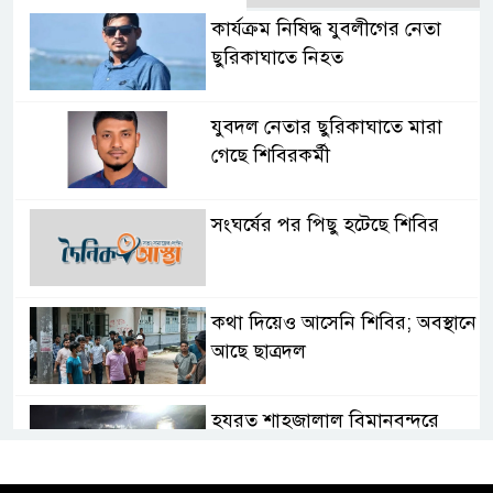
কার্যক্রম নিষিদ্ধ যুবলীগের নেতা
ছুরিকাঘাতে নিহত
যুবদল নেতার ছুরিকাঘাতে মারা
গেছে শিবিরকর্মী
সংঘর্ষের পর পিছু হটেছে শিবির
কথা দিয়েও আসেনি শিবির; অবস্থানে
আছে ছাত্রদল
হযরত শাহজালাল বিমানবন্দরে
বলাকা লাউঞ্জে আগুন