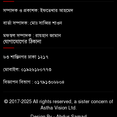
নীলফামারীতে ৫ দিনেও ফিরেনি
কিশোর
সম্পাদক ও প্রকাশক: ইফতেখার আহমেদ
বার্তা সম্পাদক: মোঃ সাব্বির শাওন
ভারত থেকে আসছে ২ দশমিক ৩
মেট্রিক টন টিয়ার শেল
মফস্বল সম্পাদক : রায়হান জামান
যোগাযোগের ঠিকানা
মানবিক মূল্যবোধ সম্পন্ন বিচারকের
অভাব
৬৩ শান্তিনগর ঢাকা ১২১৭
মোবাইল: ০১৯২৬১৮০৭৭৩
বিজ্ঞাপন বিভাগ : ০১৭৯১৩০৬৮০৪
© 2017-2025 All rights reserved, a sister concern of
Astha Vision Ltd.
Design By - Abdus Samad