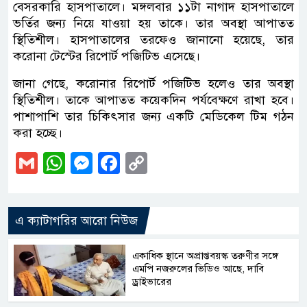
বেসরকারি হাসপাতালে। মঙ্গলবার ১১টা নাগাদ হাসপাতালে
ভর্তির জন্য নিয়ে যাওয়া হয় তাকে। তার অবস্থা আপাতত
স্থিতিশীল। হাসপাতালের তরফেও জানানো হয়েছে, তার
করোনা টেস্টের রিপোর্ট পজিটিভ এসেছে।
জানা গেছে, করোনার রিপোর্ট পজিটিভ হলেও তার অবস্থা
স্থিতিশীল। তাকে আপাতত কয়েকদিন পর্যবেক্ষণে রাখা হবে।
পাশাপাশি তার চিকিৎসার জন্য একটি মেডিকেল টিম গঠন
করা হচ্ছে।
Gmail
WhatsApp
Messenger
Facebook
Copy
Link
এ ক্যাটাগরির আরো নিউজ
একাধিক স্থানে অপ্রাপ্তবয়স্ক তরুণীর সঙ্গে
এমপি নজরুলের ভিডিও আছে, দাবি
ড্রাইভারের