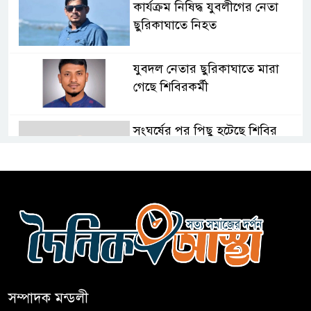
কার্যক্রম নিষিদ্ধ যুবলীগের নেতা
ছুরিকাঘাতে নিহত
যুবদল নেতার ছুরিকাঘাতে মারা
গেছে শিবিরকর্মী
সংঘর্ষের পর পিছু হটেছে শিবির
কথা দিয়েও আসেনি শিবির; অবস্থানে
আছে ছাত্রদল
হযরত শাহজালাল বিমানবন্দরে
বলাকা লাউঞ্জে আগুন
সম্পাদক মন্ডলী