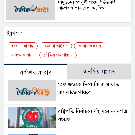
দামুড়হুদা ডুগডুগী গ্রামে ঐতিহ্যবাহী
সাপের ঝাঁপান খেলা অনুষ্টিত
ট্যাগস :
করোনা আক্রান্ত
করোনা ভাইরাস
করোনাভাইরাস
ভারতে করোনা
সৌমিত্র চট্টোপাধ্যায়
জনপ্রিয় সংবাদ
সর্বশেষ সংবাদ
হেফাজতকে দিয়ে কি জামায়াত
সামলাতে পারবে!
রাষ্ট্রপতি নির্বাচনে দুই মনোনয়নপত্র
সংগ্রহ