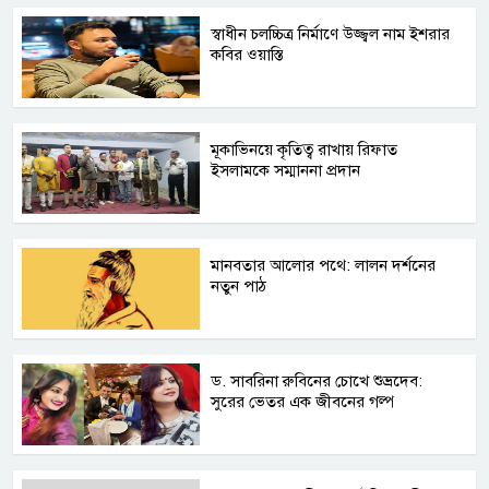
স্বাধীন চলচ্চিত্র নির্মাণে উজ্জ্বল নাম ইশরার
কবির ওয়াস্তি
মূকাভিনয়ে কৃতিত্ব রাখায় রিফাত
ইসলামকে সম্মাননা প্রদান
মানবতার আলোর পথে: লালন দর্শনের
নতুন পাঠ
ড. সাবরিনা রুবিনের চোখে শুভ্রদেব:
সুরের ভেতর এক জীবনের গল্প