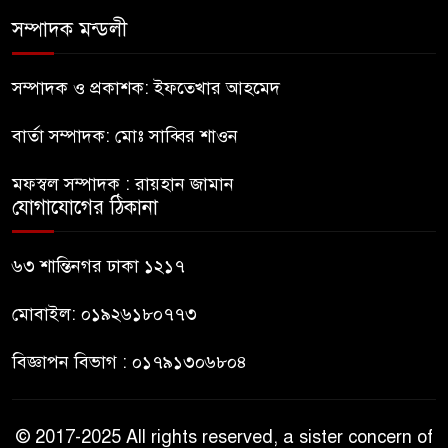
সম্পাদক মন্ডলী
পঞ্চগড়ে আখ চুরি করতে এসে
ভারতীয় নাগরিক আটক
সম্পাদক ও প্রকাশক: ইফতেখার আহমেদ
বার্তা সম্পাদক: মোঃ সাব্বির শাওন
নাটোরে সাবেক প্রতিমন্ত্রী আব্দুল
কুদ্দুসের বাড়িতে হামলা-ভাঙচুর
মফস্বল সম্পাদক : রায়হান জামান
যোগাযোগের ঠিকানা
দীর্ঘ প্রতীক্ষা ও জল্পনা কল্পনার পর
আইডিয়াল স্কুল এন্ড কলেজ কমিটি
৬৩ শান্তিনগর ঢাকা ১২১৭
গঠন
মোবাইল: ০১৯২৬১৮০৭৭৩
বিজ্ঞাপন বিভাগ : ০১৭৯১৩০৬৮০৪
© 2017-2025 All rights reserved, a sister concern of