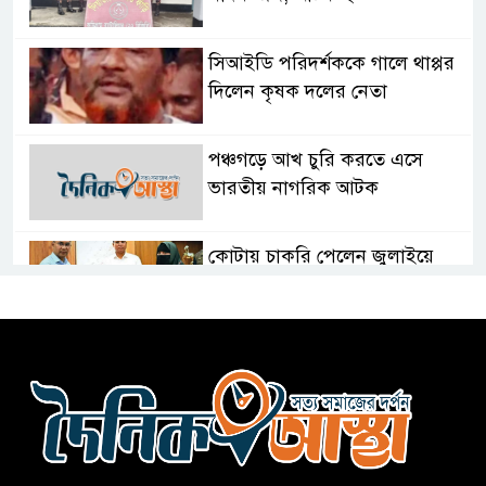
সিআইডি পরিদর্শককে গালে থাপ্পর
দিলেন কৃষক দলের নেতা
পঞ্চগড়ে আখ চুরি করতে এসে
ভারতীয় নাগরিক আটক
কোটায় চাকরি পেলেন জুলাইয়ে
নিহত ও আহত ১০ পরিবার
১শ টাকায় গরুর গোশত দিয়ে ভাত
বিক্রি করা মিজান আটক
হেফাজতকে সঙ্গে নিয়ে দেশ এগিয়ে
নেব: প্রধানমন্ত্রী