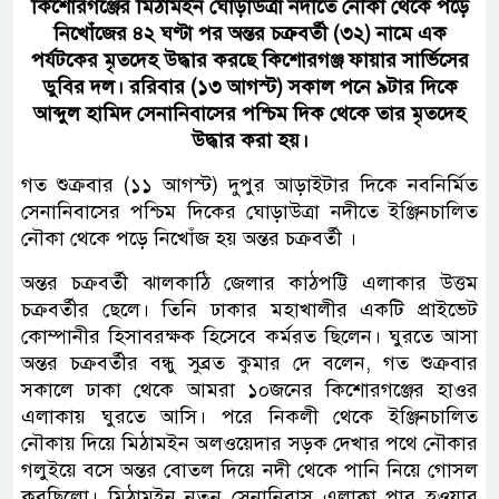
কিশোরগঞ্জের মিঠামইন ঘোড়াউত্রা নদীতে নৌকা থেকে পড়ে
নিখোঁজের ৪২ ঘণ্টা পর অন্তর চক্রবর্তী (৩২) নামে এক
পর্যটকের মৃতদেহ উদ্ধার করছে কিশোরগঞ্জ ফায়ার সার্ভিসের
ডুবির দল। ররিবার (১৩ আগস্ট) সকাল পনে ৯টার দিকে
আব্দুল হামিদ সেনানিবাসের পশ্চিম দিক থেকে তার মৃতদেহ
উদ্ধার করা হয়।
গত শুক্রবার (১১ আগস্ট) দুপুর আড়াইটার দিকে নবনির্মিত
সেনানিবাসের পশ্চিম দিকের ঘোড়াউত্রা নদীতে ইঞ্জিনচালিত
নৌকা থেকে পড়ে নিখোঁজ হয় অন্তর চক্রবর্তী ।
অন্তর চক্রবর্তী ঝালকাঠি জেলার কাঠপট্টি এলাকার উত্তম
চক্রবর্তীর ছেলে। তিনি ঢাকার মহাখালীর একটি প্রাইভেট
কোম্পানীর হিসাবরক্ষক হিসেবে কর্মরত ছিলেন। ঘুরতে আসা
অন্তর চক্রবর্তীর বন্ধু সুব্রত কুমার দে বলেন, গত শুক্রবার
সকালে ঢাকা থেকে আমরা ১০জনের কিশোরগঞ্জের হাওর
এলাকায় ঘুরতে আসি। পরে নিকলী থেকে ইঞ্জিনচালিত
নৌকায় দিয়ে মিঠামইন অলওয়েদার সড়ক দেখার পথে নৌকার
গলুইয়ে বসে অন্তর বোতল দিয়ে নদী থেকে পানি নিয়ে গোসল
করছিলো। মিঠামইন নতুন সেনানিবাস এলাকা পার হওয়ার