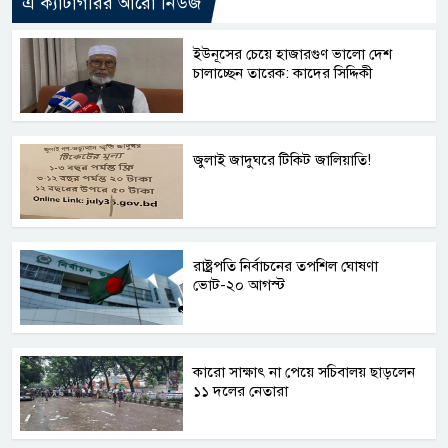
এ ক্যাটাগরির আরো নিউজ
ইউনূসের চেয়ে হাজারগুণ ভালো দেশ
চালাচ্ছেন তারেক: কাদের সিদ্দিকী
জুলাই জাদুঘরে টিকিট জালিয়াতি!
রাষ্ট্রপতি নির্বাচনের তপশিল ঘোষণা
ভোট-২০ আগস্ট
কারো সাক্ষাৎ না পেয়ে সচিবালয় ছাড়লেন
১১ দলের নেতারা