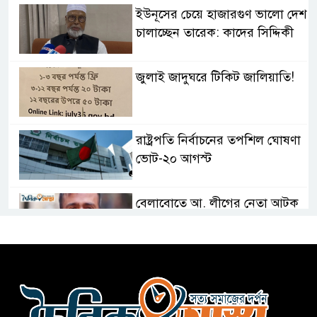
ইউনূসের চেয়ে হাজারগুণ ভালো দেশ
চালাচ্ছেন তারেক: কাদের সিদ্দিকী
জুলাই জাদুঘরে টিকিট জালিয়াতি!
রাষ্ট্রপতি নির্বাচনের তপশিল ঘোষণা
ভোট-২০ আগস্ট
বেলাবোতে আ. লীগের নেতা আটক
কারো সাক্ষাৎ না পেয়ে সচিবালয়
ছাড়লেন ১১ দলের নেতারা