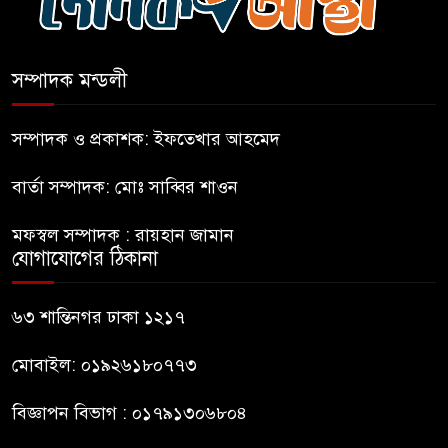
এআই বক্তব্য দিয়েছে শেখ হাসিনা
সম্পাদক মন্ডলী
সচিবালয় অভিমুখে ১১ দলীয়
ঐক্যের পদযাত্রা আটকে দিলো
সম্পাদক ও প্রকাশক: ইফতেখার আহমেদ
পুলিশ
বার্তা সম্পাদক: মোঃ সাব্বির শাওন
হাসিনাকে সংবাদমাধ্যমে কথা বলার
মফস্বল সম্পাদক : রায়হান জামান
সুযোগ দেওয়ায় ঢাকার ক্ষোভ
যোগাযোগের ঠিকানা
জুলাই গণঅভ্যুত্থান দিবসের
৬৩ শান্তিনগর ঢাকা ১২১৭
অনুষ্ঠানস্থল থেকে বের করে
সাংবাদিক পেটালো বিএনপি-ছাত্রদল
মোবাইল: ০১৯২৬১৮০৭৭৩
বিজ্ঞাপন বিভাগ : ০১৭৯১৩০৬৮০৪