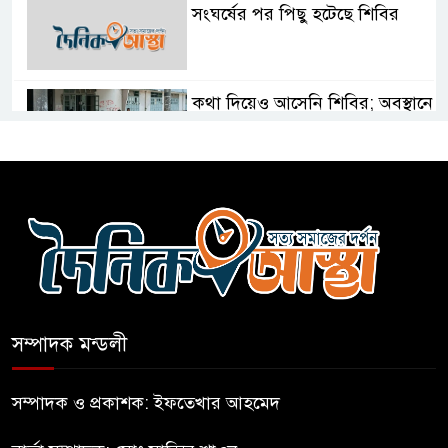
সংঘর্ষের পর পিছু হটেছে শিবির
কথা দিয়েও আসেনি শিবির; অবস্থানে
আছে ছাত্রদল
হযরত শাহজালাল বিমানবন্দরে
বলাকা লাউঞ্জে আগুন
নীলফামারীতে ৫ দিনেও ফিরেনি
কিশোর
সম্পাদক মন্ডলী
ভারত থেকে আসছে ২ দশমিক ৩
মেট্রিক টন টিয়ার শেল
সম্পাদক ও প্রকাশক: ইফতেখার আহমেদ