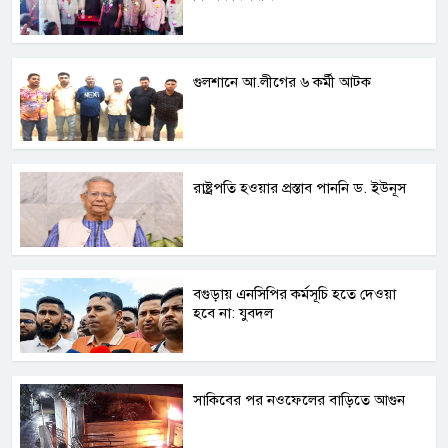
গুলশানে আ.লীগের ৬ কর্মী আটক
রাষ্ট্রপতি হওয়ার প্রস্তাব পাননি ড. ইউনূস
বগুড়ায় এনসিপির কর্মসূচি হতে দেওয়া
হবে না: যুবদল
সাকিবের পর নওফেলের বাড়িতে আগুন