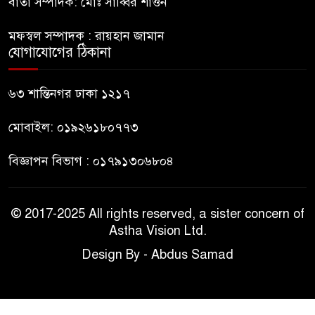
বার্তা সম্পাদক: মোঃ সাব্বির শাওন
মানবিক মূল্যবোধ সম্পন্ন বিচারকের
অভাব
মফস্বল সম্পাদক : রায়হান জামান
যোগাযোগের ঠিকানা
বহিষ্কৃত জামাত নেতার কর্মীরা যোগ
দিলেন বিএনপিতে
৬৩ শান্তিনগর ঢাকা ১২১৭
মোবাইল: ০১৯২৬১৮০৭৭৩
বিজ্ঞাপন বিভাগ : ০১৭৯১৩০৬৮০৪
© 2017-2025 All rights reserved, a sister concern of
Astha Vision Ltd.
Design By - Abdus Samad