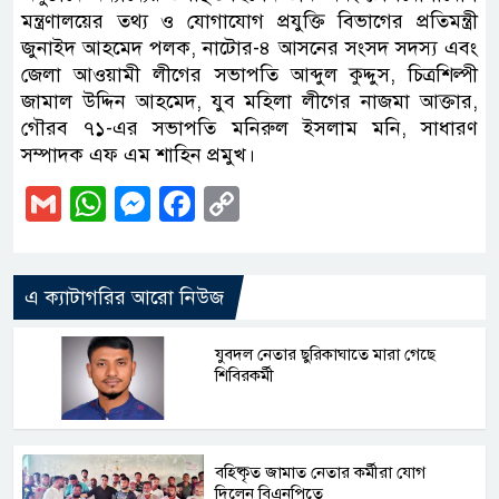
মন্ত্রণালয়ের তথ্য ও যোগাযোগ প্রযুক্তি বিভাগের প্রতিমন্ত্রী
জুনাইদ আহমেদ পলক, নাটোর-৪ আসনের সংসদ সদস্য এবং
জেলা আওয়ামী লীগের সভাপতি আব্দুল কুদ্দুস, চিত্রশিল্পী
জামাল উদ্দিন আহমেদ, যুব মহিলা লীগের নাজমা আক্তার,
গৌরব ৭১-এর সভাপতি মনিরুল ইসলাম মনি, সাধারণ
সম্পাদক এফ এম শাহিন প্রমুখ।
Gmail
WhatsApp
Messenger
Facebook
Copy
Link
এ ক্যাটাগরির আরো নিউজ
যুবদল নেতার ছুরিকাঘাতে মারা গেছে
শিবিরকর্মী
বহিষ্কৃত জামাত নেতার কর্মীরা যোগ
দিলেন বিএনপিতে