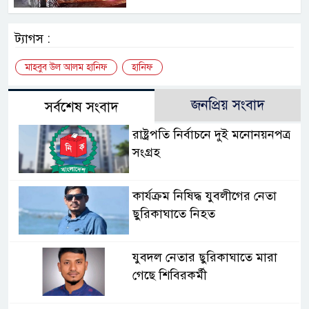
ট্যাগস :
মাহবুব উল আলম হানিফ
হানিফ
জনপ্রিয় সংবাদ
সর্বশেষ সংবাদ
রাষ্ট্রপতি নির্বাচনে দুই মনোনয়নপত্র
সংগ্রহ
কার্যক্রম নিষিদ্ধ যুবলীগের নেতা
ছুরিকাঘাতে নিহত
যুবদল নেতার ছুরিকাঘাতে মারা
গেছে শিবিরকর্মী