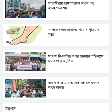
সাতক্ষীরায় হাসপাতালে আগুন, বহু
হতাহতের শঙ্কা
সাপকে পোষ মানাতে গিয়ে সাপুড়িয়ার
মৃত্যু
মান্দায় বিএনপির উপর হামলার প্রতিবাদে
মানববন্ধন অনুষ্ঠিত
এনসিপি-জামায়াত নেতাসহ ১৫ জনের
নামে মামলা
ট্যাগস :