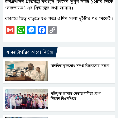
জনপ্রশাসন প্রতিমন্ত্রী ফরহাদ হোসেন দুপুর সাড়ে ১২টার দিকে
‘লকডাউন’-এর সিদ্ধান্তের কথা জানান।
বাজারে ভিড় বাড়তে শুরু করে এদিন বেলা দুইটার পর থেকেই।
Gmail
WhatsApp
Messenger
Facebook
Copy
Link
এ ক্যাটাগরির আরো নিউজ
মানবিক মূল্যবোধ সম্পন্ন বিচারকের অভাব
বহিষ্কৃত জামাত নেতার কর্মীরা যোগ
দিলেন বিএনপিতে