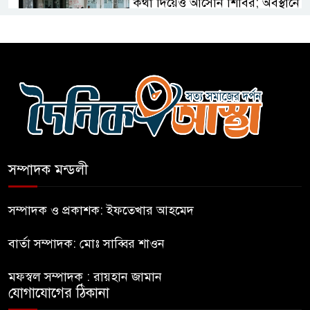
কথা দিয়েও আসেনি শিবির; অবস্থানে
আছে ছাত্রদল
হযরত শাহজালাল বিমানবন্দরে
বলাকা লাউঞ্জে আগুন
নীলফামারীতে ৫ দিনেও ফিরেনি
কিশোর
সম্পাদক মন্ডলী
ভারত থেকে আসছে ২ দশমিক ৩
মেট্রিক টন টিয়ার শেল
সম্পাদক ও প্রকাশক: ইফতেখার আহমেদ
বার্তা সম্পাদক: মোঃ সাব্বির শাওন
মানবিক মূল্যবোধ সম্পন্ন বিচারকের
অভাব
মফস্বল সম্পাদক : রায়হান জামান
যোগাযোগের ঠিকানা