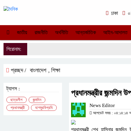
ঢাকা
০১
জাতীয়
রাজনীতি
অর্থনীতি
আন্তর্জাতিক
আইন-আদালত
শিরোনাম:
প্রচ্ছদ /
বাংলাদেশ
শিক্ষা
,
ট্যাগস :
প্রধানমন্ত্রীর জন্মদিন 
ছাত্রলীগ
জন্মদিন
News Editor
প্রধানমন্ত্রী
বশেমুরবিপ্রবি
আপডেট সময় : ০৪:১৪:১৪ অপর
প্রধানমন্ত্রী শেখ হাসিনার জন্মদিন