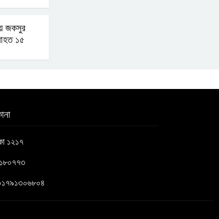
নীলফামারীতে ৫ দিনেও ফিরেনি
ায় জকসুর
কিশোর
আহত ১৫
ভারত থেকে আসছে ২ দশমিক
৩ মেট্রিক টন টিয়ার শেল
ানা
মানবিক মূল্যবোধ সম্পন্ন
বিচারকের অভাব
াকা ১২১৭
৬১৮০৭৭৩
বহিষ্কৃত জামাত নেতার কর্মীরা
যোগ দিলেন বিএনপিতে
 : ০১৭৯১৩০৬৮০৪