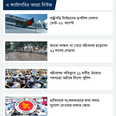
এ ক্যাটাগরির আরো নিউজ
রাষ্ট্রপতি নির্বাচনের তপশিল ঘোষণা
ভোট-২০ আগস্ট
কারো সাক্ষাৎ না পেয়ে সচিবালয় ছাড়লেন
১১ দলের নেতারা
সচিবালয় অভিমুখে ১১ দলীয় ঐক্যের
পদযাত্রা আটকে দিলো পুলিশ
হাসিনাকে সংবাদমাধ্যমে কথা বলার
সুযোগ দেওয়ায় ঢাকার ক্ষোভ