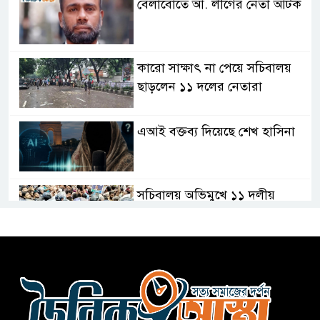
বেলাবোতে আ. লীগের নেতা আটক
কারো সাক্ষাৎ না পেয়ে সচিবালয়
ছাড়লেন ১১ দলের নেতারা
এআই বক্তব্য দিয়েছে শেখ হাসিনা
সচিবালয় অভিমুখে ১১ দলীয়
ঐক্যের পদযাত্রা আটকে দিলো
পুলিশ
হাসিনাকে সংবাদমাধ্যমে কথা বলার
সুযোগ দেওয়ায় ঢাকার ক্ষোভ