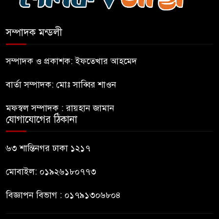
জুলাই গণঅভ্যুত্থান দিবসের
অনুষ্ঠানস্থল থেকে বের করে
সম্পাদক মন্ডলী
সাংবাদিক পেটালো বিএনপি-ছাত্রদল
ফের জকসু নেতার ওপর হামলা
সম্পাদক ও প্রকাশক: ইফতেখার আহমেদ
বার্তা সম্পাদক: মোঃ সাব্বির শাওন
সাকিব আল হাসানের বাড়িতে বোমা
মফস্বল সম্পাদক : রায়হান জামান
নিক্ষেপ
যোগাযোগের ঠিকানা
শেখ হাসিনার প্রশ্নে ঢাকা-দিল্লি
৬৩ শান্তিনগর ঢাকা ১২১৭
সম্পর্কে নতুন মেরুকরণ?
মোবাইল: ০১৯২৬১৮০৭৭৩
বিজ্ঞাপন বিভাগ : ০১৭৯১৩০৬৮০৪