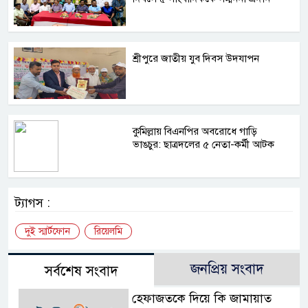
শ্রীপুরে জাতীয় যুব দিবস উদযাপন
কুমিল্লায় বিএনপির অবরোধে গাড়ি
ভাঙচুর: ছাত্রদলের ৫ নেতা-কর্মী আটক
ট্যাগস :
দুই স্মার্টফোন
রিয়েলমি
জনপ্রিয় সংবাদ
সর্বশেষ সংবাদ
হেফাজতকে দিয়ে কি জামায়াত