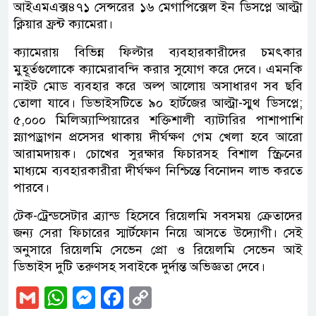
আইএমএক্স৪৭১ সেন্সরের ১৬ মেগাপিক্সেল ইন ডিসপ্লে আল্ট্রা
ক্লিয়ার ফ্রন্ট ক্যামেরা।
ক্যামেরায় বিভিন্ন ফিল্টার ব্যবহারকারীদের চমৎকার
মুহূর্তগুলোকে ক্যামেরাবন্দি করার সুযোগ করে দেবে। এমনকি
নাইট মোড ব্যবহার করে অল্প আলোয় অসাধারণ সব ছবি
তোলা যাবে। ডিভাইসটিতে ৯০ হার্টজের আল্ট্রা-স্মুথ ডিসপ্লে;
৫,০০০ মিলিঅ্যাম্পিয়ারের শক্তিশালী ব্যাটারির পাশাপাশি
স্ন্যাপড্রাগন প্রসেসর থাকায় দীর্ঘক্ষণ গেম খেলা হবে আরো
আরামদায়ক। চোখের সুরক্ষার ফিচারসহ বিশাল স্ক্রিনের
মাধ্যমে ব্যবহারকারীরা দীর্ঘক্ষণ নিশ্চিন্তে বিনোদন লাভ করতে
পারবে।
টেক-ট্রেন্ডসেটার ব্র্যান্ড হিসেবে রিয়েলমি সবসময় ক্রেতাদের
জন্য সেরা ফিচারের স্মার্টফোন নিয়ে আসতে উদ্যোগী। সেই
অনুসারে রিয়েলমি সেভেন প্রো ও রিয়েলমি সেভেন আই
ডিভাইস দুটি তরুণসহ সবাইকে দুর্দান্ত অভিজ্ঞতা দেবে।
Gmail
WhatsApp
Messenger
Facebook
Copy