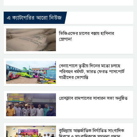
Link
এ ক্যাটাগরির আরো নিউজ
ভিজিএফের চালের বস্তায় হাসিনার
স্লোগান!
বেনাপোলে তৃতীয় দিনের মতো চলছে
পরিবহন ধর্মঘট, ভারত ফেরত পাসপোর্ট
যাত্রীদের ভোগান্তি
প্রেসক্লাব রামপালের সাধারন সভা অনুষ্ঠিত
কুমিল্লায় আন্তর্জাতিক নির্যাতিত সাংবাদিক
দিবসে ৫ সাংবাদিককে সম্মননা প্রদান