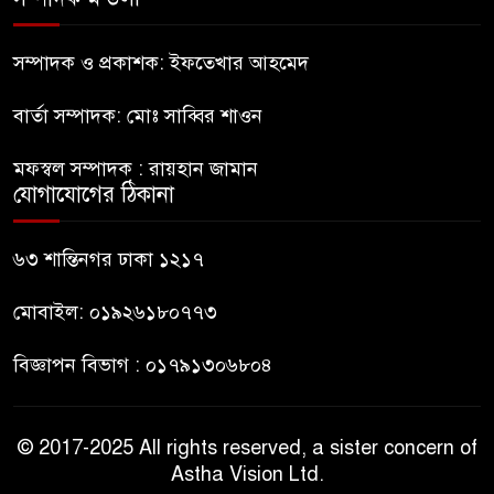
রাষ্ট্রপতি হওয়ার প্রস্তাব পাননি ড.
ইউনূস
সম্পাদক ও প্রকাশক: ইফতেখার আহমেদ
বার্তা সম্পাদক: মোঃ সাব্বির শাওন
নাটোরে পর্যটনমন্ত্রীকে হত্যার চেষ্টা;
পিস্তলসহ যুবক আটক
মফস্বল সম্পাদক : রায়হান জামান
যোগাযোগের ঠিকানা
তুহিন হত্যার এক বছর: দ্রুত
বিচারের দাবিতে মানববন্ধন
৬৩ শান্তিনগর ঢাকা ১২১৭
মোবাইল: ০১৯২৬১৮০৭৭৩
বিজ্ঞাপন বিভাগ : ০১৭৯১৩০৬৮০৪
© 2017-2025 All rights reserved, a sister concern of
Astha Vision Ltd.