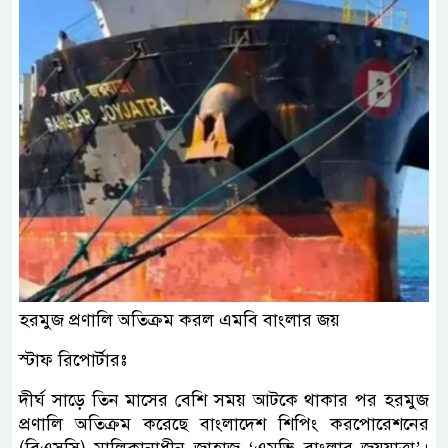
হরমুজ প্রণালি অতিক্রম করল এমবি বাংলার জয়
স্টাফ রিপোর্টারঃ
দীর্ঘ সাড়ে তিন মাসের বেশি সময় আটকে থাকার পর হরমুজ
প্রণালি অতিক্রম করেছে বাংলাদেশ শিপিং করপোরেশনের
(বিএসসি) মালিকানাধীন জাহাজ ‘এমভি বাংলার জয়যাত্রা’।