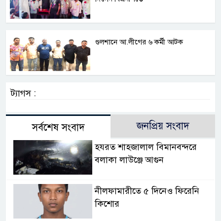
গুলশানে আ.লীগের ৬ কর্মী আটক
ট্যাগস :
জনপ্রিয় সংবাদ
সর্বশেষ সংবাদ
হযরত শাহজালাল বিমানবন্দরে
বলাকা লাউঞ্জে আগুন
নীলফামারীতে ৫ দিনেও ফিরেনি
কিশোর