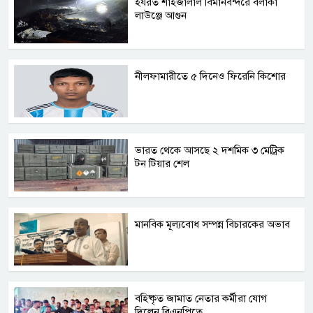
হযরত শাহজালাল বিমানবন্দরে বলাকা
লাউঞ্জে আগুন
নীলফামারীতে ৫ দিনেও ফিরেনি কিশোর
ভারত থেকে আসছে ২ দশমিক ৩ মেট্রিক
টন টিয়ার শেল
মানবিক মূল্যবোধ সম্পন্ন বিচারকের অভাব
বহিষ্কৃত জামাত নেতার কর্মীরা যোগ
দিলেন বিএনপিতে