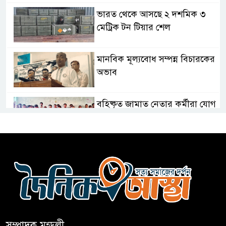
ভারত থেকে আসছে ২ দশমিক ৩
মেট্রিক টন টিয়ার শেল
মানবিক মূল্যবোধ সম্পন্ন বিচারকের
অভাব
বহিষ্কৃত জামাত নেতার কর্মীরা যোগ
দিলেন বিএনপিতে
গুলশানে আ.লীগের ৬ কর্মী আটক
বোমা হামলার আশঙ্কায় সারাদেশে
পুলিশের হাই অ্যালার্ট জারি
সম্পাদক মন্ডলী