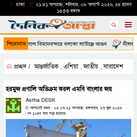
ঢাকা
০১:৪১ অপরাহ্ন, শনিবার, ০৮ অগাস্ট ২০২৬, ২৪ শ্রাবণ
১৪৩৩ বঙ্গাব্দ
শিরোনাম:
ত শাহজালাল বিমানবন্দরে বলাকা লাউঞ্জে আগুন
নীলফামার
প্রচ্ছদ /
আন্তর্জাতিক
এশিয়া
জাতীয়
সারাদেশ
,
,
,
হরমুজ প্রণালি অতিক্রম করল এমবি বাংলার জয়
Astha DESK
আপডেট সময় : ০২:০৩:২১ অপরাহ্ন, মঙ্গলবার, ২৩ জুন ২০২৬
/
১০৫৫ বার পড়া হয়েছে