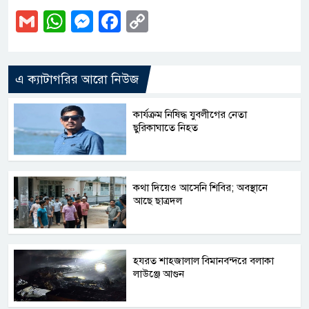
Gmail
WhatsApp
Messenger
Facebook
Copy
Link
এ ক্যাটাগরির আরো নিউজ
কার্যক্রম নিষিদ্ধ যুবলীগের নেতা
ছুরিকাঘাতে নিহত
কথা দিয়েও আসেনি শিবির; অবস্থানে
আছে ছাত্রদল
হযরত শাহজালাল বিমানবন্দরে বলাকা
লাউঞ্জে আগুন