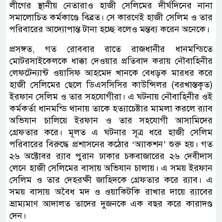
লীগের স্থানীয় নেতারাও হাজী সেলিমের দীর্ঘদিনের নানা
সমালোচিত কর্মকাণ্ডে বিব্রত। সে কারণেই হাজী সেলিম ও তার
পরিবারের আদ্যোপান্ত টানা হচ্ছে বলেও মন্তব্য করেন অনেকে।
প্রসঙ্গত, গত রোববার রাতে রাজধানীর ধানমন্ডিতে
মোটরসাইকেলকে ধাক্কা দেওয়ার প্রতিবাদ করায় নৌবাহিনীর
লেফটেন্যান্ট ওয়াসিফ আহমেদ খানকে বেধড়ক মারধর করে
হাজী সেলিমের ছেলে ডিএসসিসির কাউন্সিলর (বরখাস্তকৃত)
ইরফান সেলিম ও তার সহযোগীরা। এ ঘটনায় নৌবাহিনীর ওই
কর্মকর্তা ধানমন্ডি থানায় তাকে হত্যাচেষ্টার মামলা করলে র‌্যাব
অভিযান চালিয়ে ইরফান ও তার সহযোগী আসামিদের
গ্রেফতার করে। মূলত এ ঘটনার সূত্র ধরে হাজী সেলিম
পরিবারের বিরুদ্ধে প্রশাসনের কঠোর ‘অ্যাকশন’ শুরু হয়। গত
২৬ অক্টোবর র‌্যাব পুরান ঢাকার চকবাজারের ২৬ দেবীদাস
লেনে হাজী সেলিমের বাসায় অভিযান চালায়। এ সময় ইরফান
সেলিম ও তার দেহরক্ষী জাহিদকে গ্রেফতার করে র‌্যাব। এ
সময় বাসায় অবৈধ মদ ও ওয়াকিটকি রাখার দায়ে র‌্যাবের
ভ্রাম্যমাণ আদালত তাদের দুজনকে এক বছর করে কারাদণ্ড
দেন।