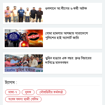
গুলশানে আ.লীগের ৬ কর্মী আটক
বোমা হামলার আশঙ্কায় সারাদেশে
পুলিশের হাই অ্যালার্ট জারি
তুহিন হত্যার এক বছর: দ্রুত বিচারের
দাবিতে মানববন্ধন
ট্যাগস :
ঢাকা-৭
দুদক
নৌবাহিনীর কর্মকর্তা
সংসদ সদস্য হাজী সেলিম