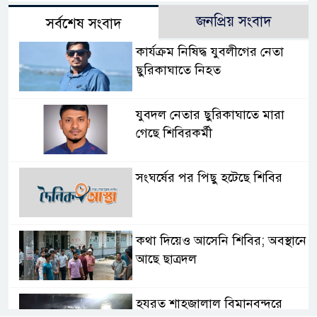
জনপ্রিয় সংবাদ
সর্বশেষ সংবাদ
কার্যক্রম নিষিদ্ধ যুবলীগের নেতা
ছুরিকাঘাতে নিহত
যুবদল নেতার ছুরিকাঘাতে মারা
গেছে শিবিরকর্মী
সংঘর্ষের পর পিছু হটেছে শিবির
কথা দিয়েও আসেনি শিবির; অবস্থানে
আছে ছাত্রদল
হযরত শাহজালাল বিমানবন্দরে