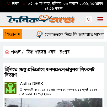
ঢাকা
০৩:৫৮ অপরাহ্ন, রবিবার, ০৯ অগাস্ট ২০২৬, ২৫ শ্রাবণ
১৪৩৩ বঙ্গাব্দ
শিরোনাম:
হেফাজতকে দিয়ে কি জামায়াত সামলাতে 
প্রচ্ছদ /
ভিন্ন স্বাদের খবর
রংপুর
,
হিলিতে ডেঙ্গু প্রতিরোধে জনসচেতনতামুলক লিফলেট
বিতরণ
Astha DESK
আপডেট সময় : ১০:০৮:৫৪ অপরাহ্ন, মঙ্গলবার, ১১ জুলাই ২০২৩
/
১০৯৫ বার পড়া হয়েছে