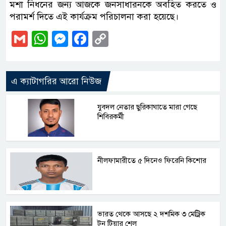
মশা নিধনের জন্য আজকে জনসাধারনকে অবহিত করতে ও
পরামর্শ দিতে এই কার্যক্রম পরিচালনা করা হয়েছে।
Gmail
WhatsApp
Messenger
Facebook
Copy
Link
এ ক্যাটাগরির আরো নিউজ
যুবদল নেতার ছুরিকাঘাতে মারা গেছে
শিবিরকর্মী
নীলফামারীতে ৫ দিনেও ফিরেনি কিশোর
ভারত থেকে আসছে ২ দশমিক ৩ মেট্রিক
টন টিয়ার শেল