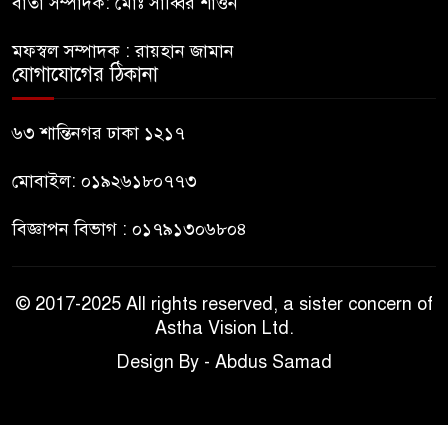
বার্তা সম্পাদক: মোঃ সাব্বির শাওন
জুলাই গণঅভ্যুত্থান দিবসের
মফস্বল সম্পাদক : রায়হান জামান
অনুষ্ঠানস্থল থেকে বের করে
যোগাযোগের ঠিকানা
সাংবাদিক পেটালো বিএনপি-ছাত্রদল
ফের জকসু নেতার ওপর হামলা
৬৩ শান্তিনগর ঢাকা ১২১৭
মোবাইল: ০১৯২৬১৮০৭৭৩
বিজ্ঞাপন বিভাগ : ০১৭৯১৩০৬৮০৪
© 2017-2025 All rights reserved, a sister concern of
Astha Vision Ltd.
Design By - Abdus Samad