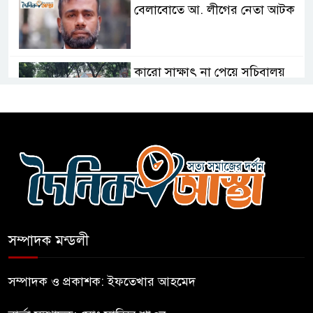
বেলাবোতে আ. লীগের নেতা আটক
কারো সাক্ষাৎ না পেয়ে সচিবালয়
ছাড়লেন ১১ দলের নেতারা
এআই বক্তব্য দিয়েছে শেখ হাসিনা
সচিবালয় অভিমুখে ১১ দলীয়
ঐক্যের পদযাত্রা আটকে দিলো
পুলিশ
সম্পাদক মন্ডলী
হাসিনাকে সংবাদমাধ্যমে কথা বলার
সম্পাদক ও প্রকাশক: ইফতেখার আহমেদ
সুযোগ দেওয়ায় ঢাকার ক্ষোভ