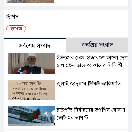
ট্যাগস :
হুয়াওয়ে
জনপ্রিয় সংবাদ
সর্বশেষ সংবাদ
ইউনূসের চেয়ে হাজারগুণ ভালো দেশ
চালাচ্ছেন তারেক: কাদের সিদ্দিকী
জুলাই জাদুঘরে টিকিট জালিয়াতি!
রাষ্ট্রপতি নির্বাচনের তপশিল ঘোষণা
ভোট-২০ আগস্ট