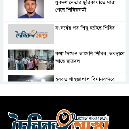
যুবদল নেতার ছুরিকাঘাতে মারা
গেছে শিবিরকর্মী
সংঘর্ষের পর পিছু হটেছে শিবির
কথা দিয়েও আসেনি শিবির; অবস্থানে
আছে ছাত্রদল
হযরত শাহজালাল বিমানবন্দরে
বলাকা লাউঞ্জে আগুন
নীলফামারীতে ৫ দিনেও ফিরেনি
কিশোর