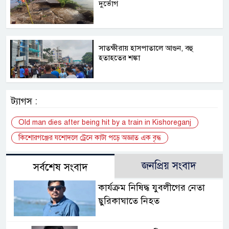
দুর্ভোগ
সাতক্ষীরায় হাসপাতালে আগুন, বহু
হতাহতের শঙ্কা
ট্যাগস :
Old man dies after being hit by a train in Kishoreganj
কিশোরগঞ্জের যশোদলে ট্রেনে কাটা পড়ে অজ্ঞাত এক বৃদ্ধ
জনপ্রিয় সংবাদ
সর্বশেষ সংবাদ
কার্যক্রম নিষিদ্ধ যুবলীগের নেতা
ছুরিকাঘাতে নিহত