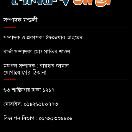
ভারত থেকে আসছে ২ দশমিক ৩
মেট্রিক টন টিয়ার শেল
সম্পাদক মন্ডলী
মানবিক মূল্যবোধ সম্পন্ন বিচারকের
অভাব
সম্পাদক ও প্রকাশক: ইফতেখার আহমেদ
বার্তা সম্পাদক: মোঃ সাব্বির শাওন
বহিষ্কৃত জামাত নেতার কর্মীরা যোগ
দিলেন বিএনপিতে
মফস্বল সম্পাদক : রায়হান জামান
যোগাযোগের ঠিকানা
গুলশানে আ.লীগের ৬ কর্মী আটক
৬৩ শান্তিনগর ঢাকা ১২১৭
মোবাইল: ০১৯২৬১৮০৭৭৩
বিজ্ঞাপন বিভাগ : ০১৭৯১৩০৬৮০৪