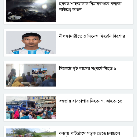
হযরত শাহজালাল বিমানবন্দরে বলাকা
লাউঞ্জে আগুন
নীলফামারীতে ৫ দিনেও ফিরেনি কিশোর
সিলেটে দুই বাসের সংঘর্ষে নিহত ৯
বগুড়ায় বাসচাপায় নিহত-৭, আহত-১০
বন্যায় পাটগ্রামে সড়ক ভেঙে চলাচলে