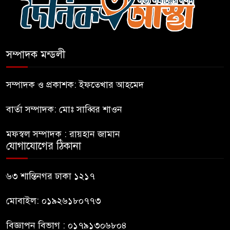
সিলেটে দুই বাসের সংঘর্ষে নিহত ৯
৭
সম্পাদক মন্ডলী
বগুড়ায় এনসিপির কর্মসূচি হতে
৮
দেওয়া হবে না: যুবদল
সম্পাদক ও প্রকাশক: ইফতেখার আহমেদ
বার্তা সম্পাদক: মোঃ সাব্বির শাওন
সাকিবের পর নওফেলের বাড়িতে
৯
আগুন
মফস্বল সম্পাদক : রায়হান জামান
যোগাযোগের ঠিকানা
বগুড়ায় বাসচাপায় নিহত-৭,
১০
আহত-১০
৬৩ শান্তিনগর ঢাকা ১২১৭
মোবাইল: ০১৯২৬১৮০৭৭৩
বিজ্ঞাপন বিভাগ : ০১৭৯১৩০৬৮০৪