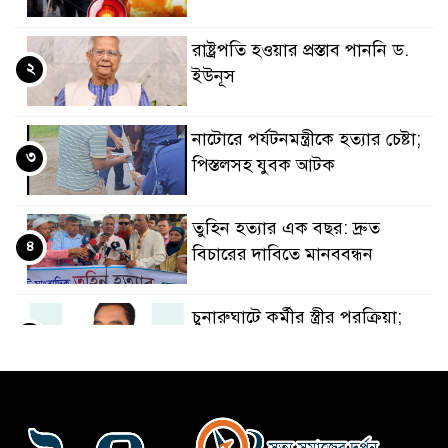
রাষ্ট্রপতি হওয়ার প্রস্তাব পাননি ড.
২
ইউনূস
নাটোরে পর্যটনমন্ত্রীকে হত্যার চেষ্টা;
৩
পিস্তলসহ যুবক আটক
তুহিন হত্যার এক বছর: দ্রুত
৪
বিচারের দাবিতে মানববন্ধন
চুনারুঘাটে কর্মীর স্ত্রীর পরক্রিয়া;
৫
জামায়াত নেতা বহিষ্কার
ভারতের সাথে সম্পর্ক স্বাভাবিক
৬
করতে চেয়েছিলেন ড. ইউনূস