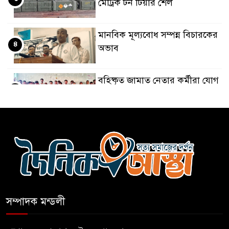
মেট্রিক টন টিয়ার শেল
মানবিক মূল্যবোধ সম্পন্ন বিচারকের
৪
অভাব
বহিষ্কৃত জামাত নেতার কর্মীরা যোগ
৫
দিলেন বিএনপিতে
গুলশানে আ.লীগের ৬ কর্মী আটক
৬
বোমা হামলার আশঙ্কায় সারাদেশে
৭
পুলিশের হাই অ্যালার্ট জারি
সম্পাদক মন্ডলী
রাষ্ট্রপতি হওয়ার প্রস্তাব পাননি ড.
৮