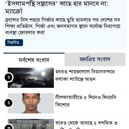
‘ইসলামপন্থি সন্ত্রাসের’ কাছে হার মানবে না:
ম্যাক্রোঁ
ফ্রান্সের নিস শহরে গির্জার কাছে ছুরি হামলার পর দেশের সব
শিক্ষা প্রতিষ্ঠান, গির্জা এবং জনসমাগম স্থানে সর্বোচ্চ নিরাপত্তা
ব্যবস্থা জোরদার করা
বিস্তারিত..
জনপ্রিয় সংবাদ
সর্বশেষ সংবাদ
হযরত শাহজালাল বিমানবন্দরে
১
বলাকা লাউঞ্জে আগুন
নীলফামারীতে ৫ দিনেও ফিরেনি
২
কিশোর
ভারত থেকে আসছে ২ দশমিক ৩
৩