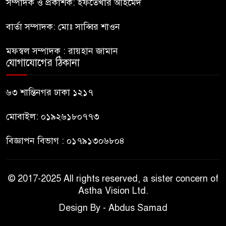
ইউনূস
সম্পাদক ও প্রকাশক: ইফতেখার আহমেদ
বার্তা সম্পাদক: মোঃ সাব্বির শাওন
নাটোরে পর্যটনমন্ত্রীকে হত্যার চেষ্টা;
৯
পিস্তলসহ যুবক আটক
মফস্বল সম্পাদক : রায়হান জামান
যোগাযোগের ঠিকানা
তুহিন হত্যার এক বছর: দ্রুত
১০
বিচারের দাবিতে মানববন্ধন
৬৩ শান্তিনগর ঢাকা ১২১৭
মোবাইল: ০১৯২৬১৮০৭৭৩
বিজ্ঞাপন বিভাগ : ০১৭৯১৩০৬৮০৪
© 2017-2025 All rights reserved, a sister concern of
Astha Vision Ltd.
Design By - Abdus Samad