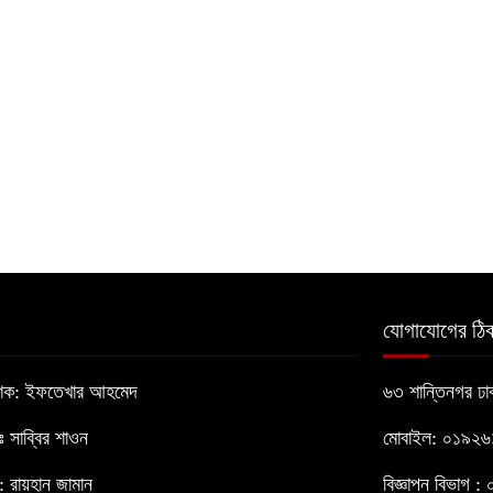
যোগাযোগের ঠিক
াশক: ইফতেখার আহমেদ
৬৩ শান্তিনগর ঢ
োঃ সাব্বির শাওন
মোবাইল: ০১৯২
 রায়হান জামান
বিজ্ঞাপন বিভাগ