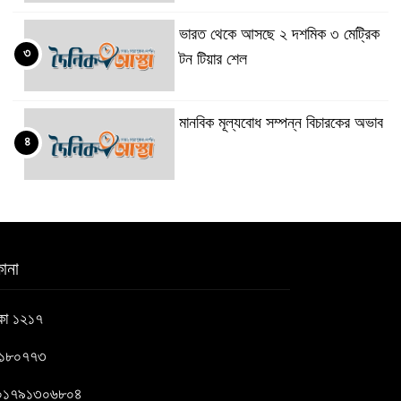
ভারত থেকে আসছে ২ দশমিক ৩ মেট্রিক
৩
টন টিয়ার শেল
মানবিক মূল্যবোধ সম্পন্ন বিচারকের অভাব
৪
বহিষ্কৃত জামাত নেতার কর্মীরা যোগ দিলেন
৫
বিএনপিতে
ানা
গুলশানে আ.লীগের ৬ কর্মী আটক
াকা ১২১৭
৬
৬১৮০৭৭৩
বোমা হামলার আশঙ্কায় সারাদেশে পুলিশের
 : ০১৭৯১৩০৬৮০৪