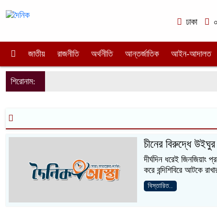
ঢাকা
০২
জাতীয়
রাজনীতি
অর্থনীতি
আন্তর্জাতিক
আইন-আদালত
শিরোনাম:
চীনের বিরুদ্ধে উইঘু
দীর্ঘদিন ধরেই জিনজিয়াং প
করে বন্দিশিবিরে আটকে রাখা
বিস্তারিত..