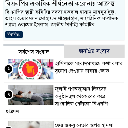
বিএনপির একাধিক শীর্ষনেতা করোনায় আক্রান্ত
বিএনপির স্থায়ী কমিটির সদস্য ইকবাল হাসান মাহমুদ টুকু,
ভাইস চেয়ারম্যান মোহাম্মদ শাহজাহান, সাংগঠনিক সম্পাদক
শ্যামা ওবায়েদ ইসলাম, জাতীয় নির্বাহী কমিটির
বিস্তারিত..
জনপ্রিয় সংবাদ
সর্বশেষ সংবাদ
হাসিনাকে সংবাদমাধ্যমে কথা বলার
১
সুযোগ দেওয়ায় ঢাকার ক্ষোভ
জুলাই গণঅভ্যুত্থান দিবসের
২
অনুষ্ঠানস্থল থেকে বের করে
সাংবাদিক পেটালো বিএনপি-
ছাত্রদল
ফের জকসু নেতার ওপর হামলা