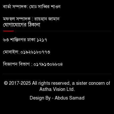
৮
পিস্তল ইয়াবাসহ আটক-১
বার্তা সম্পাদক: মোঃ সাব্বির শাওন
মফস্বল সম্পাদক : রায়হান জামান
জবিতে সংবাদ সংগ্রহে করতে গেলে
যোগাযোগের ঠিকানা
৯
৬ সাংবাদিক আহত
৬৩ শান্তিনগর ঢাকা ১২১৭
ডিবি হেফাজতে ছাত্রলীগ কর্মীর
১০
মৃত্যু: ওসিসহ ১১ জনের নামে
মোবাইল: ০১৯২৬১৮০৭৭৩
বিভাগীয় মামলার সুপারিশ
বিজ্ঞাপন বিভাগ : ০১৭৯১৩০৬৮০৪
© 2017-2025 All rights reserved, a sister concern of
Astha Vision Ltd.
Design By - Abdus Samad