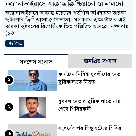
করোনাভাইরাসে আক্রান্ত ক্রিশ্চিয়ানো রোনালদো
করোনাভাইরাসে আক্রান্ত হয়েছেন পর্তুগিজ অধিনায়ক তারকা
ফুটবলার ক্রিশ্চিয়ানো রোনালদো। মঙ্গলবার জুভেন্টাসের এই
তারকা ফুটবলের রিপোর্ট কোভিড পজিটিভ এসেছে। মঙ্গলবার
(১৩
বিস্তারিত..
জনপ্রিয় সংবাদ
সর্বশেষ সংবাদ
কার্যক্রম নিষিদ্ধ যুবলীগের নেতা
১
ছুরিকাঘাতে নিহত
যুবদল নেতার ছুরিকাঘাতে মারা
২
গেছে শিবিরকর্মী
সংঘর্ষের পর পিছু হটেছে শিবির
৩