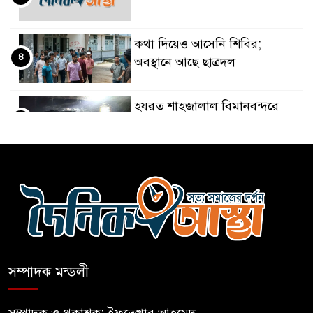
কথা দিয়েও আসেনি শিবির;
৪
অবস্থানে আছে ছাত্রদল
হযরত শাহজালাল বিমানবন্দরে
৫
বলাকা লাউঞ্জে আগুন
নীলফামারীতে ৫ দিনেও ফিরেনি
৬
কিশোর
ভারত থেকে আসছে ২ দশমিক ৩
৭
মেট্রিক টন টিয়ার শেল
সম্পাদক মন্ডলী
মানবিক মূল্যবোধ সম্পন্ন বিচারকের
৮
অভাব
সম্পাদক ও প্রকাশক: ইফতেখার আহমেদ