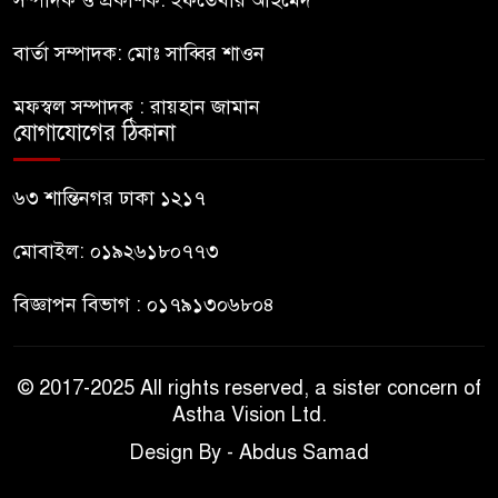
বার্তা সম্পাদক: মোঃ সাব্বির শাওন
বহিষ্কৃত জামাত নেতার কর্মীরা যোগ
৯
দিলেন বিএনপিতে
মফস্বল সম্পাদক : রায়হান জামান
যোগাযোগের ঠিকানা
গুলশানে আ.লীগের ৬ কর্মী আটক
১০
৬৩ শান্তিনগর ঢাকা ১২১৭
মোবাইল: ০১৯২৬১৮০৭৭৩
বিজ্ঞাপন বিভাগ : ০১৭৯১৩০৬৮০৪
© 2017-2025 All rights reserved, a sister concern of
Astha Vision Ltd.
Design By - Abdus Samad