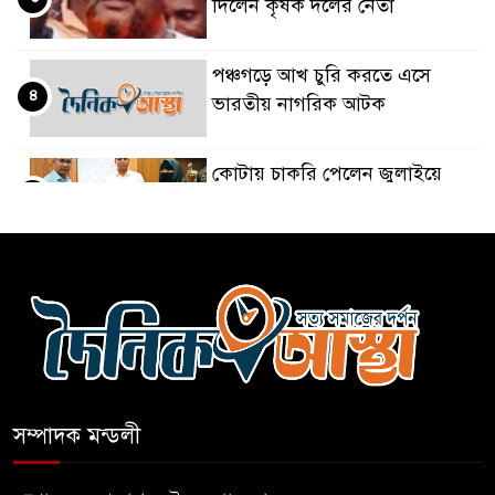
দিলেন কৃষক দলের নেতা
পঞ্চগড়ে আখ চুরি করতে এসে
৪
ভারতীয় নাগরিক আটক
কোটায় চাকরি পেলেন জুলাইয়ে
৫
নিহত ও আহত ১০ পরিবার
১শ টাকায় গরুর গোশত দিয়ে ভাত
৬
বিক্রি করা মিজান আটক
হেফাজতকে সঙ্গে নিয়ে দেশ এগিয়ে
৭
নেব: প্রধানমন্ত্রী
সম্পাদক মন্ডলী
পঞ্চগড়ে আখ চুরি করতে এসে
৮