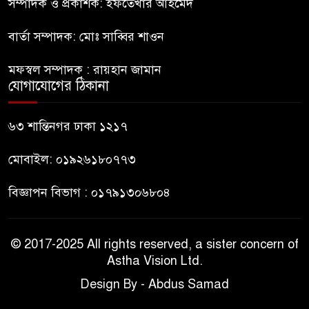
ভারতীয় নাগরিক আটক
সম্পাদক ও প্রকাশক: ইফতেখার আহমেদ
বার্তা সম্পাদক: মোঃ সাব্বির শাওন
নাটোরে সাবেক প্রতিমন্ত্রী আব্দুল
৯
কুদ্দুসের বাড়িতে হামলা-ভাঙচুর
মফস্বল সম্পাদক : রায়হান জামান
যোগাযোগের ঠিকানা
দীর্ঘ প্রতীক্ষা ও জল্পনা কল্পনার পর
১০
আইডিয়াল স্কুল এন্ড কলেজ কমিটি
৬৩ শান্তিনগর ঢাকা ১২১৭
গঠন
মোবাইল: ০১৯২৬১৮০৭৭৩
বিজ্ঞাপন বিভাগ : ০১৭৯১৩০৬৮০৪
© 2017-2025 All rights reserved, a sister concern of
Astha Vision Ltd.
Design By - Abdus Samad