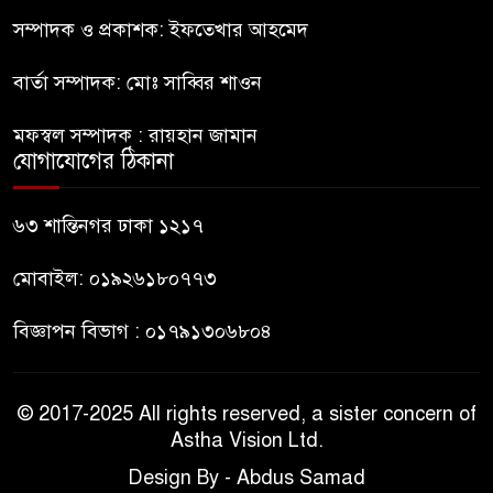
ফুলবাড়িয়া জামায়াতের আমীরসহ
সম্পাদক ও প্রকাশক: ইফতেখার আহমেদ
৮
কারাগারে-৩
বার্তা সম্পাদক: মোঃ সাব্বির শাওন
নতুন আশা’র কক্সবাজার ব্যুরো
৯
মফস্বল সম্পাদক : রায়হান জামান
প্রধানের পরিচয়পত্র হস্তান্তর
যোগাযোগের ঠিকানা
নির্মাণকাজে বালু উত্তোলন; বন্ধ করে
৬৩ শান্তিনগর ঢাকা ১২১৭
১০
দিলো প্রশাসন
মোবাইল: ০১৯২৬১৮০৭৭৩
বিজ্ঞাপন বিভাগ : ০১৭৯১৩০৬৮০৪
© 2017-2025 All rights reserved, a sister concern of
Astha Vision Ltd.
Design By - Abdus Samad