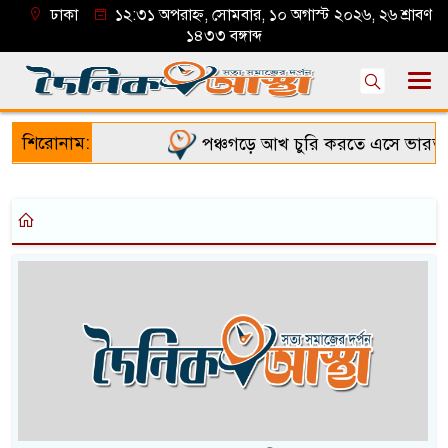
ঢাকা
১২:৩১ অপরাহ্ন, সোমবার, ১০ অগাস্ট ২০২৬, ২৬ শ্রাবণ
১৪৩৩ বঙ্গাব্দ
শিরোনাম:
পঞ্চগড়ে আখ চুরি করতে এসে ভারত