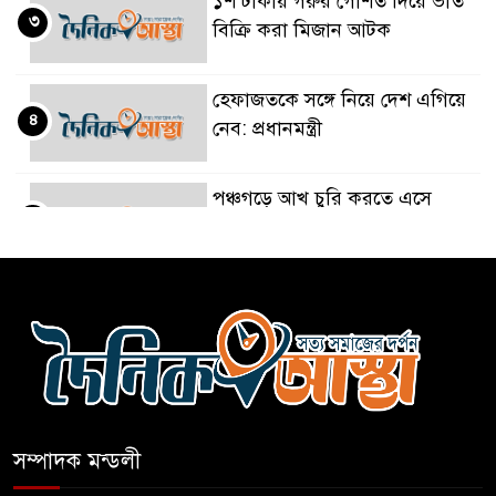
১শ টাকায় গরুর গোশত দিয়ে ভাত
৩
বিক্রি করা মিজান আটক
হেফাজতকে সঙ্গে নিয়ে দেশ এগিয়ে
৪
নেব: প্রধানমন্ত্রী
পঞ্চগড়ে আখ চুরি করতে এসে
৫
ভারতীয় নাগরিক আটক
নাটোরে সাবেক প্রতিমন্ত্রী আব্দুল
৬
কুদ্দুসের বাড়িতে হামলা-ভাঙচুর
দীর্ঘ প্রতীক্ষা ও জল্পনা কল্পনার পর
৭
আইডিয়াল স্কুল এন্ড কলেজ কমিটি
গঠন
সম্পাদক মন্ডলী