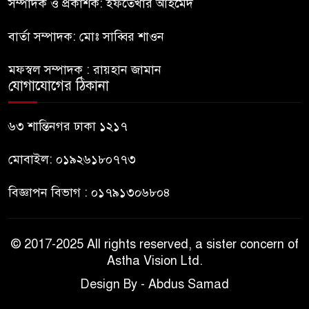
হাসিনাকে সংবাদমাধ্যমে কথা বলার
সম্পাদক ও প্রকাশক: ইফতেখার আহমেদ
৮
সুযোগ দেওয়ায় ঢাকার ক্ষোভ
বার্তা সম্পাদক: মোঃ সাব্বির শাওন
জুলাই গণঅভ্যুত্থান দিবসের
মফস্বল সম্পাদক : রায়হান জামান
৯
অনুষ্ঠানস্থল থেকে বের করে
যোগাযোগের ঠিকানা
সাংবাদিক পেটালো বিএনপি-
ছাত্রদল
৬৩ শান্তিনগর ঢাকা ১২১৭
ফের জকসু নেতার ওপর হামলা
মোবাইল: ০১৯২৬১৮০৭৭৩
১০
বিজ্ঞাপন বিভাগ : ০১৭৯১৩০৬৮০৪
© 2017-2025 All rights reserved, a sister concern of
Astha Vision Ltd.
Design By - Abdus Samad