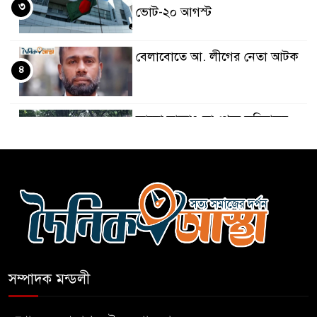
৩
ভোট-২০ আগস্ট
বেলাবোতে আ. লীগের নেতা আটক
৪
কারো সাক্ষাৎ না পেয়ে সচিবালয়
৫
ছাড়লেন ১১ দলের নেতারা
এআই বক্তব্য দিয়েছে শেখ হাসিনা
৬
সচিবালয় অভিমুখে ১১ দলীয়
৭
ঐক্যের পদযাত্রা আটকে দিলো
সম্পাদক মন্ডলী
পুলিশ