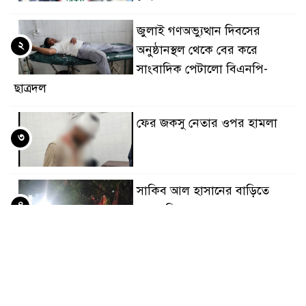
জুলাই গণঅভ্যুত্থান দিবসের
২
অনুষ্ঠানস্থল থেকে বের করে
সাংবাদিক পেটালো বিএনপি-
ছাত্রদল
ফের জকসু নেতার ওপর হামলা
৩
সাকিব আল হাসানের বাড়িতে
৪
বোমা নিক্ষেপ
শেখ হাসিনার প্রশ্নে ঢাকা-দিল্লি
৫
সম্পর্কে নতুন মেরুকরণ?