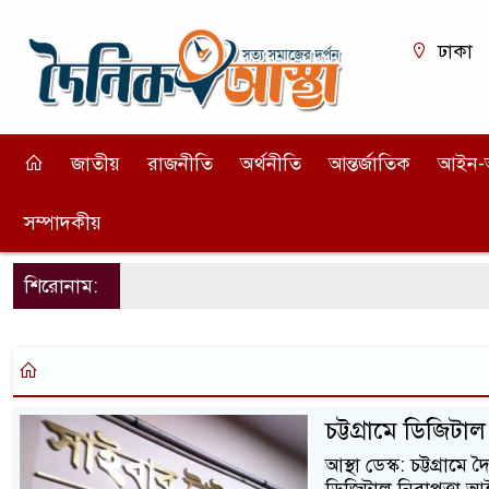
ঢাকা
জাতীয়
রাজনীতি
অর্থনীতি
আন্তর্জাতিক
আইন-
সম্পাদকীয়
শিরোনাম:
চট্টগ্রামে ডিজিটা
আস্থা ডেস্ক: চট্টগ্রা