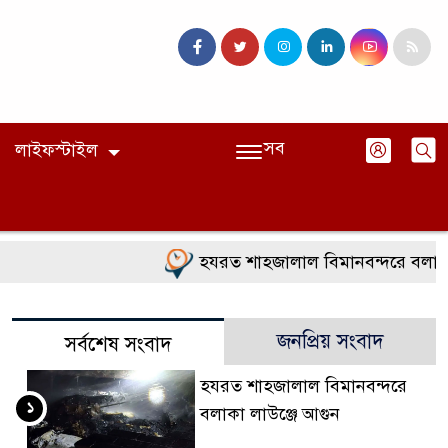
সব
লাইফস্টাইল
হযরত শাহজালাল বিমানবন্দরে বলাকা ল
জনপ্রিয় সংবাদ
সর্বশেষ সংবাদ
হযরত শাহজালাল বিমানবন্দরে
১
বলাকা লাউঞ্জে আগুন