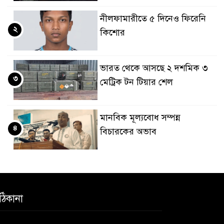
নীলফামারীতে ৫ দিনেও ফিরেনি
২
কিশোর
ভারত থেকে আসছে ২ দশমিক ৩
৩
মেট্রিক টন টিয়ার শেল
মানবিক মূল্যবোধ সম্পন্ন
৪
বিচারকের অভাব
বহিষ্কৃত জামাত নেতার কর্মীরা
৫
যোগ দিলেন বিএনপিতে
ঠিকানা
গুলশানে আ.লীগের ৬ কর্মী আটক