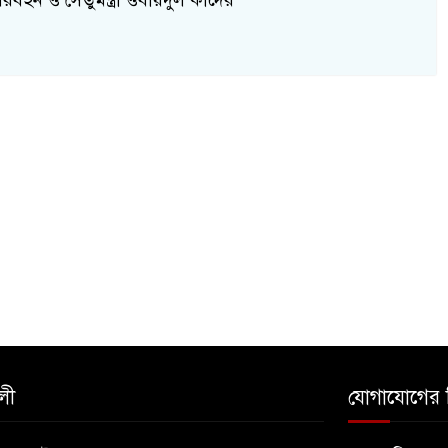
বহন ও সেতুমন্ত্রী ওবায়দুল কাদের
লী
যোগাযোগের 