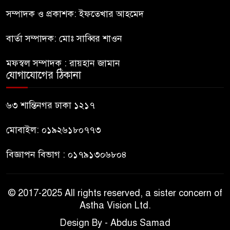
৮
অভাব
সম্পাদক ও প্রকাশক: ইফতেখার আহমেদ
বার্তা সম্পাদক: মোঃ সাব্বির শাওন
বহিষ্কৃত জামাত নেতার কর্মীরা যোগ
৯
দিলেন বিএনপিতে
মফস্বল সম্পাদক : রায়হান জামান
যোগাযোগের ঠিকানা
গুলশানে আ.লীগের ৬ কর্মী আটক
১০
৬৩ শান্তিনগর ঢাকা ১২১৭
মোবাইল: ০১৯২৬১৮০৭৭৩
বিজ্ঞাপন বিভাগ : ০১৭৯১৩০৬৮০৪
© 2017-2025 All rights reserved, a sister concern of
Astha Vision Ltd.
Design By - Abdus Samad