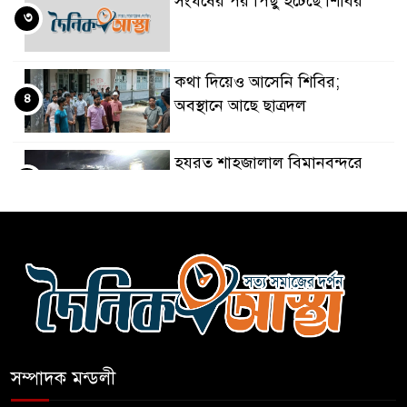
সংঘর্ষের পর পিছু হটেছে শিবির
৩
কথা দিয়েও আসেনি শিবির;
৪
অবস্থানে আছে ছাত্রদল
হযরত শাহজালাল বিমানবন্দরে
৫
বলাকা লাউঞ্জে আগুন
নীলফামারীতে ৫ দিনেও ফিরেনি
৬
কিশোর
ভারত থেকে আসছে ২ দশমিক ৩
৭
মেট্রিক টন টিয়ার শেল
সম্পাদক মন্ডলী
মানবিক মূল্যবোধ সম্পন্ন বিচারকের