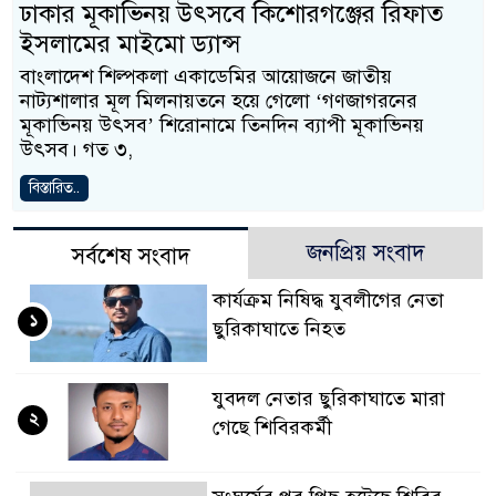
ঢাকার মূকাভিনয় উৎসবে কিশোরগঞ্জের রিফাত
ইসলামের মাইমো ড্যান্স
বাংলাদেশ শিল্পকলা একাডেমির আয়োজনে জাতীয়
নাট্যশালার মূল মিলনায়তনে হয়ে গেলো ‘গণজাগরনের
মূকাভিনয় উৎসব’ শিরোনামে তিনদিন ব্যাপী মূকাভিনয়
উৎসব। গত ৩,
বিস্তারিত..
জনপ্রিয় সংবাদ
সর্বশেষ সংবাদ
কার্যক্রম নিষিদ্ধ যুবলীগের নেতা
১
ছুরিকাঘাতে নিহত
যুবদল নেতার ছুরিকাঘাতে মারা
২
গেছে শিবিরকর্মী