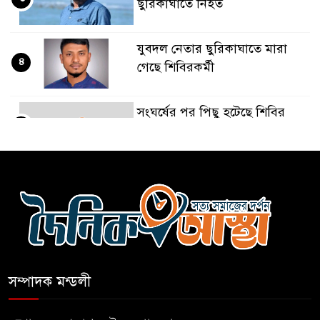
ছুরিকাঘাতে নিহত
যুবদল নেতার ছুরিকাঘাতে মারা
৪
গেছে শিবিরকর্মী
সংঘর্ষের পর পিছু হটেছে শিবির
৫
কথা দিয়েও আসেনি শিবির;
৬
অবস্থানে আছে ছাত্রদল
হযরত শাহজালাল বিমানবন্দরে
৭
বলাকা লাউঞ্জে আগুন
সম্পাদক মন্ডলী
নীলফামারীতে ৫ দিনেও ফিরেনি
৮