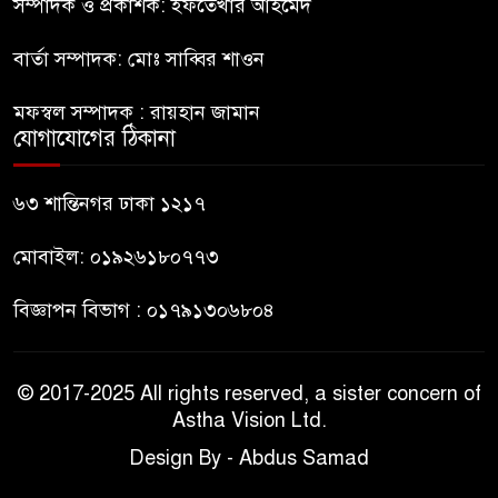
কিশোর
সম্পাদক ও প্রকাশক: ইফতেখার আহমেদ
বার্তা সম্পাদক: মোঃ সাব্বির শাওন
ভারত থেকে আসছে ২ দশমিক ৩
৯
মেট্রিক টন টিয়ার শেল
মফস্বল সম্পাদক : রায়হান জামান
যোগাযোগের ঠিকানা
মানবিক মূল্যবোধ সম্পন্ন বিচারকের
১০
অভাব
৬৩ শান্তিনগর ঢাকা ১২১৭
মোবাইল: ০১৯২৬১৮০৭৭৩
বিজ্ঞাপন বিভাগ : ০১৭৯১৩০৬৮০৪
© 2017-2025 All rights reserved, a sister concern of
Astha Vision Ltd.
Design By - Abdus Samad