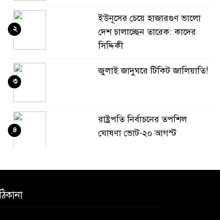
ইউনূসের চেয়ে হাজারগুণ ভালো
২
দেশ চালাচ্ছেন তারেক: কাদের
সিদ্দিকী
জুলাই জাদুঘরে টিকিট জালিয়াতি!
৩
রাষ্ট্রপতি নির্বাচনের তপশিল
৪
ঘোষণা ভোট-২০ আগস্ট
বেলাবোতে আ. লীগের নেতা আটক
৫
ঠিকানা
কারো সাক্ষাৎ না পেয়ে সচিবালয়