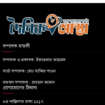
নীলফামারীতে ৫ দিনেও ফিরেনি
৬
কিশোর
ভারত থেকে আসছে ২ দশমিক ৩
৭
মেট্রিক টন টিয়ার শেল
সম্পাদক মন্ডলী
মানবিক মূল্যবোধ সম্পন্ন বিচারকের
৮
অভাব
সম্পাদক ও প্রকাশক: ইফতেখার আহমেদ
বার্তা সম্পাদক: মোঃ সাব্বির শাওন
বহিষ্কৃত জামাত নেতার কর্মীরা যোগ
৯
দিলেন বিএনপিতে
মফস্বল সম্পাদক : রায়হান জামান
যোগাযোগের ঠিকানা
গুলশানে আ.লীগের ৬ কর্মী আটক
১০
৬৩ শান্তিনগর ঢাকা ১২১৭