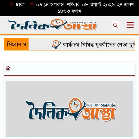
ঢাকা
০৭:১৪ অপরাহ্ন, শনিবার, ০৮ অগাস্ট ২০২৬, ২৪ শ্রাবণ
১৪৩৩ বঙ্গাব্দ
শিরোনাম:
কার্যক্রম নিষিদ্ধ যুবলীগের নেতা ছুরি