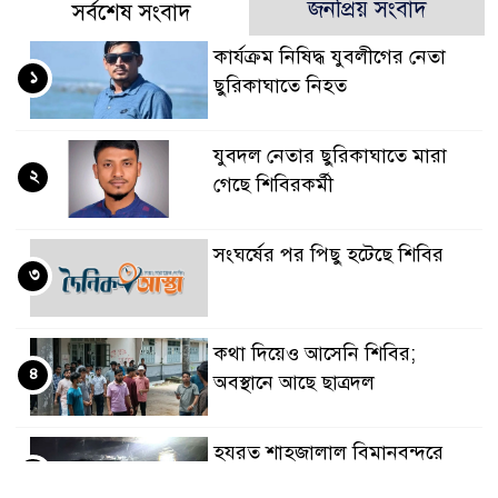
জনপ্রিয় সংবাদ
সর্বশেষ সংবাদ
কার্যক্রম নিষিদ্ধ যুবলীগের নেতা
১
ছুরিকাঘাতে নিহত
যুবদল নেতার ছুরিকাঘাতে মারা
২
গেছে শিবিরকর্মী
সংঘর্ষের পর পিছু হটেছে শিবির
৩
কথা দিয়েও আসেনি শিবির;
৪
অবস্থানে আছে ছাত্রদল
হযরত শাহজালাল বিমানবন্দরে
৫
বলাকা লাউঞ্জে আগুন