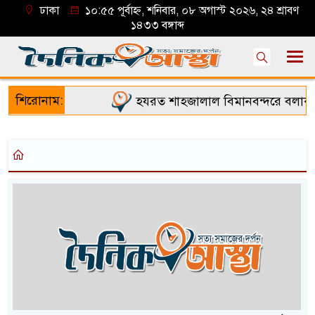
ঢাকা
১০:৫৫ পূর্বাহ্ন, শনিবার, ০৮ অগাস্ট ২০২৬, ২৪ শ্রাবণ
১৪৩৩ বঙ্গাব্দ
শিরোনাম:
হযরত শাহজালাল বিমানবন্দরে বলাকা ল