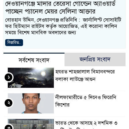
দেওয়ানগঞ্জে মাদার তেরেসা গোল্ডেন অ্যাওয়ার্ড
পাচ্ছেন প্যানেল মেয়র সেলিনা আক্তার
বোরহান উদ্দিন, দেওয়ানগঞ্জ প্রতিনিধি : জার্নালিস্ট সোসাইটি
ফর হিউম্যান রাইটস কর্তৃক আয়োজিত, এই করোনা কালিন
সময়ে বিশেষ মানবিক অবদানের জন্য
বিস্তারিত..
জনপ্রিয় সংবাদ
সর্বশেষ সংবাদ
হযরত শাহজালাল বিমানবন্দরে
১
বলাকা লাউঞ্জে আগুন
নীলফামারীতে ৫ দিনেও ফিরেনি
২
কিশোর
ভারত থেকে আসছে ২ দশমিক ৩
৩