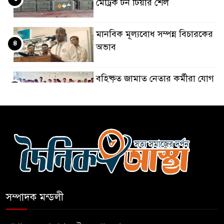
মেট্রিক টন টিয়ার শেল
মানবিক মূল্যবোধ সম্পন্ন বিচারকের
৪
অভাব
বহিষ্কৃত জামাত নেতার কর্মীরা যোগ
৫
দিলেন বিএনপিতে
গুলশানে আ.লীগের ৬ কর্মী আটক
৬
বোমা হামলার আশঙ্কায় সারাদেশে
৭
পুলিশের হাই অ্যালার্ট জারি
সম্পাদক মন্ডলী
রাষ্ট্রপতি হওয়ার প্রস্তাব পাননি ড.
৮