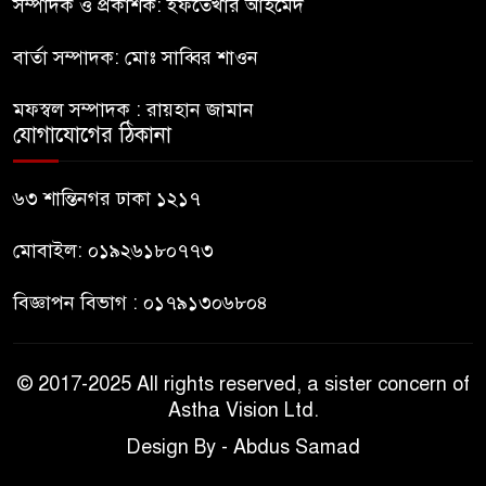
ইউনূস
সম্পাদক ও প্রকাশক: ইফতেখার আহমেদ
বার্তা সম্পাদক: মোঃ সাব্বির শাওন
নাটোরে পর্যটনমন্ত্রীকে হত্যার চেষ্টা;
৯
পিস্তলসহ যুবক আটক
মফস্বল সম্পাদক : রায়হান জামান
যোগাযোগের ঠিকানা
তুহিন হত্যার এক বছর: দ্রুত
১০
বিচারের দাবিতে মানববন্ধন
৬৩ শান্তিনগর ঢাকা ১২১৭
মোবাইল: ০১৯২৬১৮০৭৭৩
বিজ্ঞাপন বিভাগ : ০১৭৯১৩০৬৮০৪
© 2017-2025 All rights reserved, a sister concern of
Astha Vision Ltd.
Design By - Abdus Samad