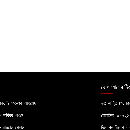
যোগাযোগের ঠিক
াশক: ইফতেখার আহমেদ
৬৩ শান্তিনগর ঢ
োঃ সাব্বির শাওন
মোবাইল: ০১৯২
 রায়হান জামান
বিজ্ঞাপন বিভাগ