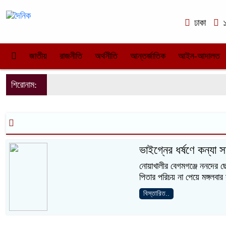
ঢাকা
১
জাতীয়
রাজনীতি
অর্থনীতি
আন্তর্জাতিক
আইন-আদালত
শিরোনাম:
ভাইগ্নের ধর্ষণে কন্যা স
নোয়াখালীর বেগমগঞ্জে ননদের ছ
পিতার পরিচয় না পেয়ে মঙ্গলবা
বিস্তারিত..