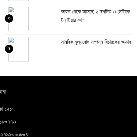
ভারত থেকে আসছে ২ দশমিক ৩ মেট্রিক
৩
টন টিয়ার শেল
মানবিক মূল্যবোধ সম্পন্ন বিচারকের অভাব
৪
বহিষ্কৃত জামাত নেতার কর্মীরা যোগ দিলেন
৫
বিএনপিতে
ানা
গুলশানে আ.লীগের ৬ কর্মী আটক
াকা ১২১৭
৬
৬১৮০৭৭৩
বোমা হামলার আশঙ্কায় সারাদেশে পুলিশের
 : ০১৭৯১৩০৬৮০৪