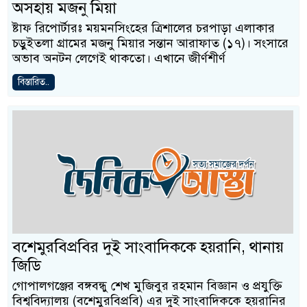
অসহায় মজনু মিয়া
ষ্টাফ রিপোর্টারঃ ময়মনসিংহের ত্রিশালের চরপাড়া এলাকার
চড়ুইতলা গ্রামের মজনু মিয়ার সন্তান আরাফাত (১৭)। সংসারে
অভাব অনটন লেগেই থাকতো। এখানে জীর্ণশীর্ণ
বিস্তারিত..
বশেমুরবিপ্রবির দুই সাংবাদিককে হয়রানি, থানায়
জিডি
গোপালগঞ্জের বঙ্গবন্ধু শেখ মুজিবুর রহমান বিজ্ঞান ও প্রযুক্তি
বিশ্ববিদ্যালয় (বশেমুরবিপ্রবি) এর দুই সাংবাদিককে হয়রানির