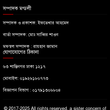
বলাকা লাউঞ্জে আগুন
সম্পাদক মন্ডলী
নীলফামারীতে ৫ দিনেও ফিরেনি
৮
কিশোর
সম্পাদক ও প্রকাশক: ইফতেখার আহমেদ
বার্তা সম্পাদক: মোঃ সাব্বির শাওন
ভারত থেকে আসছে ২ দশমিক ৩
৯
মেট্রিক টন টিয়ার শেল
মফস্বল সম্পাদক : রায়হান জামান
যোগাযোগের ঠিকানা
মানবিক মূল্যবোধ সম্পন্ন বিচারকের
১০
অভাব
৬৩ শান্তিনগর ঢাকা ১২১৭
মোবাইল: ০১৯২৬১৮০৭৭৩
বিজ্ঞাপন বিভাগ : ০১৭৯১৩০৬৮০৪
© 2017-2025 All rights reserved, a sister concern of