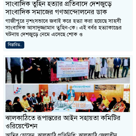
সাংবাদিক তুহিন হত্যার প্রতিবাদে দেশজুড়ে
সাংবাদিক সমাজের গণআন্দোলনের ডাক
গাজীপুরে নৃশংসভাবে জবাই করে হত্যা করা হয়েছে সাহসী
সাংবাদিক আসাদুজ্জামান তুহিন-কে। এই বর্বর হত্যাকাণ্ডের
ঘটনায় দেশজুড়ে নেমে এসেছে শোক ও
বিস্তারিত..
ঝালকাঠিতে রূপান্তরের আইন সহায়তা কমিটির
ওরিয়েন্টেশন
আমির হোসেন, ঝালকাঠি প্রতিনিধি: ঝালকাঠি জেলাধীন