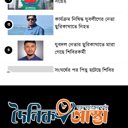
সংগ্রহ
কার্যক্রম নিষিদ্ধ যুবলীগের নেতা
৩
ছুরিকাঘাতে নিহত
যুবদল নেতার ছুরিকাঘাতে মারা
৪
গেছে শিবিরকর্মী
সংঘর্ষের পর পিছু হটেছে শিবির
৫
কথা দিয়েও আসেনি শিবির;
৬
অবস্থানে আছে ছাত্রদল
হযরত শাহজালাল বিমানবন্দরে
৭