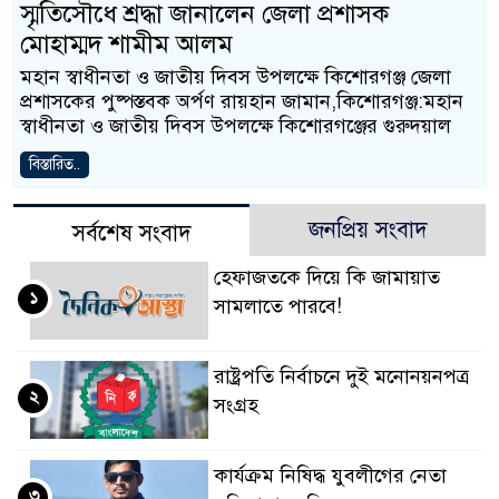
স্মৃতিসৌধে শ্রদ্ধা জানালেন জেলা প্রশাসক
মোহাম্মদ শামীম আলম
মহান স্বাধীনতা ও জাতীয় দিবস উপলক্ষে কিশোরগঞ্জ জেলা
প্রশাসকের পুষ্পস্তবক অর্পণ রায়হান জামান,কিশোরগঞ্জ:মহান
স্বাধীনতা ও জাতীয় দিবস উপলক্ষে কিশোরগঞ্জের গুরুদয়াল
বিস্তারিত..
জনপ্রিয় সংবাদ
সর্বশেষ সংবাদ
হেফাজতকে দিয়ে কি জামায়াত
১
সামলাতে পারবে!
রাষ্ট্রপতি নির্বাচনে দুই মনোনয়নপত্র
২
সংগ্রহ
কার্যক্রম নিষিদ্ধ যুবলীগের নেতা
৩