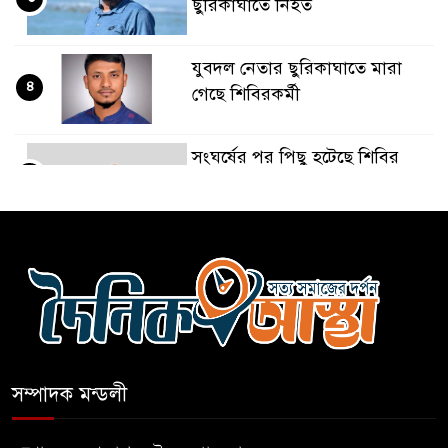
ছুরিকাঘাতে নিহত
যুবদল নেতার ছুরিকাঘাতে মারা
৪
গেছে শিবিরকর্মী
সংঘর্ষের পর পিছু হটেছে শিবির
৫
কথা দিয়েও আসেনি শিবির;
৬
অবস্থানে আছে ছাত্রদল
হযরত শাহজালাল বিমানবন্দরে
৭
বলাকা লাউঞ্জে আগুন
সম্পাদক মন্ডলী
নীলফামারীতে ৫ দিনেও ফিরেনি
৮