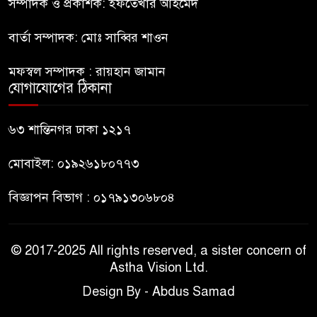
কিশোর
সম্পাদক ও প্রকাশক: ইফতেখার আহমেদ
বার্তা সম্পাদক: মোঃ সাব্বির শাওন
ভারত থেকে আসছে ২ দশমিক ৩
৯
মেট্রিক টন টিয়ার শেল
মফস্বল সম্পাদক : রায়হান জামান
যোগাযোগের ঠিকানা
মানবিক মূল্যবোধ সম্পন্ন বিচারকের
১০
অভাব
৬৩ শান্তিনগর ঢাকা ১২১৭
মোবাইল: ০১৯২৬১৮০৭৭৩
বিজ্ঞাপন বিভাগ : ০১৭৯১৩০৬৮০৪
© 2017-2025 All rights reserved, a sister concern of
Astha Vision Ltd.
Design By - Abdus Samad