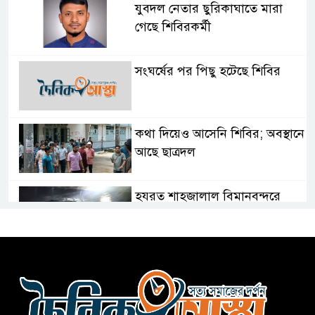
যুবদল নেতার ছুরিকাঘাতে মারা
গেছে শিবিরকর্মী
সংঘর্ষের পর পিছু হটেছে শিবির
কথা দিয়েও আসেনি শিবির; অবস্থানে
আছে ছাত্রদল
হযরত শাহজালাল বিমানবন্দরে
বলাকা লাউঞ্জে আগুন
নীলফামারীতে ৫ দিনেও ফিরেনি
কিশোর