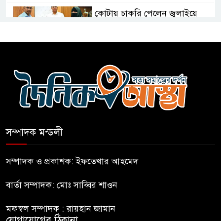
কোটায় চাকরি পেলেন জুলাইয়ে
নিহত ও আহত ১০ পরিবার
১শ টাকায় গরুর গোশত দিয়ে ভাত
বিক্রি করা মিজান আটক
হেফাজতকে সঙ্গে নিয়ে দেশ এগিয়ে
নেব: প্রধানমন্ত্রী
সম্পাদক মন্ডলী
পঞ্চগড়ে আখ চুরি করতে এসে
ভারতীয় নাগরিক আটক
সম্পাদক ও প্রকাশক: ইফতেখার আহমেদ
বার্তা সম্পাদক: মোঃ সাব্বির শাওন
নাটোরে সাবেক প্রতিমন্ত্রী আব্দুল
কুদ্দুসের বাড়িতে হামলা-ভাঙচুর
মফস্বল সম্পাদক : রায়হান জামান
যোগাযোগের ঠিকানা