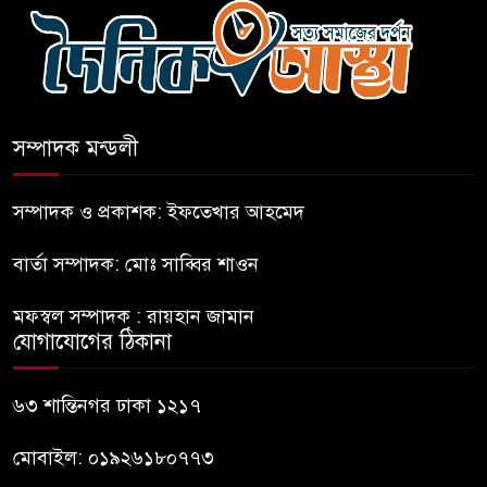
সচিবালয় অভিমুখে ১১ দলীয়
ঐক্যের পদযাত্রা আটকে দিলো
পুলিশ
সম্পাদক মন্ডলী
হাসিনাকে সংবাদমাধ্যমে কথা বলার
সম্পাদক ও প্রকাশক: ইফতেখার আহমেদ
সুযোগ দেওয়ায় ঢাকার ক্ষোভ
বার্তা সম্পাদক: মোঃ সাব্বির শাওন
জুলাই গণঅভ্যুত্থান দিবসের
মফস্বল সম্পাদক : রায়হান জামান
অনুষ্ঠানস্থল থেকে বের করে
যোগাযোগের ঠিকানা
সাংবাদিক পেটালো বিএনপি-ছাত্রদল
ফের জকসু নেতার ওপর হামলা
৬৩ শান্তিনগর ঢাকা ১২১৭
মোবাইল: ০১৯২৬১৮০৭৭৩