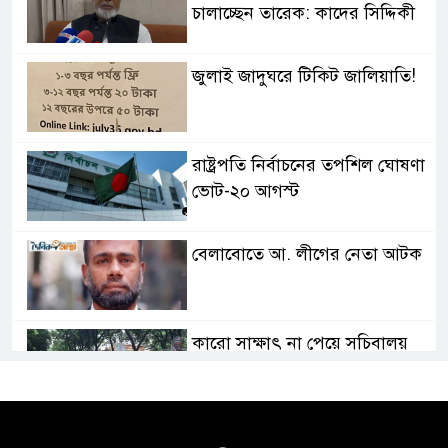
চালাচ্ছেন তারেক: কাদের সিদ্দিকী
জুলাই জাদুঘরে টিকিট জালিয়াতি!
রাষ্ট্রপতি নির্বাচনের তপশিল ঘোষণা
ভোট-২০ আগস্ট
বেলাবোতে আ. লীগের নেতা আটক
কারো সাক্ষাৎ না পেয়ে সচিবালয়
ছাড়লেন ১১ দলের নেতারা
এআই বক্তব্য দিয়েছে শেখ হাসিনা