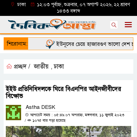
ঢাকা
১২:০৩ পূর্বাহ্ন, শুক্রবার, ০৭ অগাস্ট ২০২৬, ২২ শ্রাবণ
১৪৩৩ বঙ্গাব্দ
শিরোনাম:
ইউনূসের চেয়ে হাজারগুণ ভালো দেশ চালাচ্
প্রচ্ছদ /
জাতীয়
ঢাকা
,
ইইউ প্রতিনিধিদলকে ঘিরে বিএনপির আইনজীবীদের
বিক্ষোভ
Astha DESK
আপডেট সময় : ০৫:৪৯:০৭ অপরাহ্ন, মঙ্গলবার, ১১ জুলাই ২০২৩
/
১০৭৫ বার পড়া হয়েছে