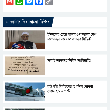
Gmail
WhatsApp
Messenger
Facebook
Copy
Link
এ ক্যাটাগরির আরো নিউজ
ইউনূসের চেয়ে হাজারগুণ ভালো দেশ
চালাচ্ছেন তারেক: কাদের সিদ্দিকী
জুলাই জাদুঘরে টিকিট জালিয়াতি!
রাষ্ট্রপতি নির্বাচনের তপশিল ঘোষণা
ভোট-২০ আগস্ট