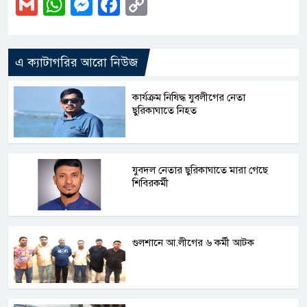
Gmail
WhatsApp
Messenger
Facebook
Copy
Link
এ ক্যাটাগরির আরো নিউজ
কার্যক্রম নিষিদ্ধ যুবলীগের নেতা
ছুরিকাঘাতে নিহত
যুবদল নেতার ছুরিকাঘাতে মারা গেছে
শিবিরকর্মী
গুলশানে আ.লীগের ৬ কর্মী আটক