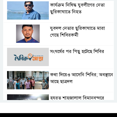
কার্যক্রম নিষিদ্ধ যুবলীগের নেতা
ছুরিকাঘাতে নিহত
যুবদল নেতার ছুরিকাঘাতে মারা
গেছে শিবিরকর্মী
সংঘর্ষের পর পিছু হটেছে শিবির
কথা দিয়েও আসেনি শিবির; অবস্থানে
আছে ছাত্রদল
হযরত শাহজালাল বিমানবন্দরে
বলাকা লাউঞ্জে আগুন