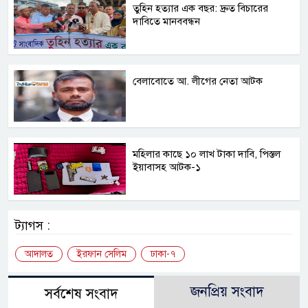
তুহিন হত্যার এক বছর: দ্রুত বিচারের
দাবিতে মানববন্ধন
বেলাবোতে আ. লীগের নেতা আটক
মহিলার কাছে ১০ লাখ টাকা দাবি, পিস্তল
ইয়াবাসহ আটক-১
ট্যাগস :
আদালত
ইরফান সেলিম
ঢাকা-৭
জনপ্রিয় সংবাদ
সর্বশেষ সংবাদ