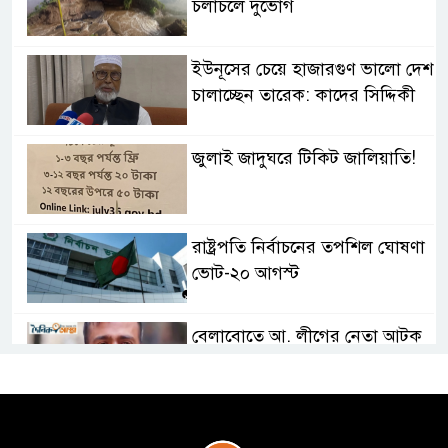
চলাচলে দুর্ভোগ
ইউনূসের চেয়ে হাজারগুণ ভালো দেশ
চালাচ্ছেন তারেক: কাদের সিদ্দিকী
জুলাই জাদুঘরে টিকিট জালিয়াতি!
রাষ্ট্রপতি নির্বাচনের তপশিল ঘোষণা
ভোট-২০ আগস্ট
বেলাবোতে আ. লীগের নেতা আটক
কারো সাক্ষাৎ না পেয়ে সচিবালয়