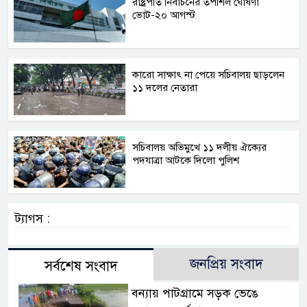
রাষ্ট্রপতি নির্বাচনের তপশিল ঘোষণা
ভোট-২০ আগস্ট
কারো সাক্ষাৎ না পেয়ে সচিবালয় ছাড়লেন
১১ দলের নেতারা
সচিবালয় অভিমুখে ১১ দলীয় ঐক্যের
পদযাত্রা আটকে দিলো পুলিশ
ট্যাগস :
জনপ্রিয় সংবাদ
সর্বশেষ সংবাদ
বন্যায় পাটগ্রামে সড়ক ভেঙে