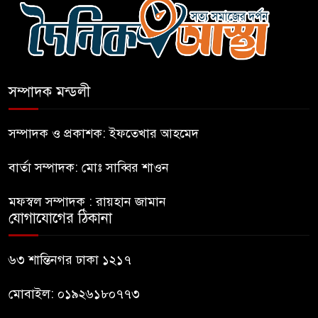
ছাড়লেন ১১ দলের নেতারা
এআই বক্তব্য দিয়েছে শেখ হাসিনা
সম্পাদক মন্ডলী
সচিবালয় অভিমুখে ১১ দলীয়
ঐক্যের পদযাত্রা আটকে দিলো
সম্পাদক ও প্রকাশক: ইফতেখার আহমেদ
পুলিশ
বার্তা সম্পাদক: মোঃ সাব্বির শাওন
হাসিনাকে সংবাদমাধ্যমে কথা বলার
মফস্বল সম্পাদক : রায়হান জামান
সুযোগ দেওয়ায় ঢাকার ক্ষোভ
যোগাযোগের ঠিকানা
জুলাই গণঅভ্যুত্থান দিবসের
৬৩ শান্তিনগর ঢাকা ১২১৭
অনুষ্ঠানস্থল থেকে বের করে
সাংবাদিক পেটালো বিএনপি-ছাত্রদল
মোবাইল: ০১৯২৬১৮০৭৭৩