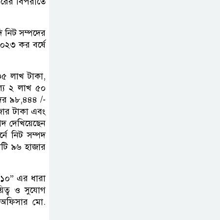
ারের বিপরীতে
নিট সম্পদের
২০২৩ কর বর্ষে
৩৫ লাখ টাকা,
ল্য ২ লাখ ৫০
 দর ৯৮,৪৪৪ /-
জার টাকা এবং
পদ দেখিয়েছেন
নে নিট সম্পদ
োটি ৯৬ হাজার
০১০” এর ধারা
িত্ব ও সুযোগ
ং অফিসার মো.