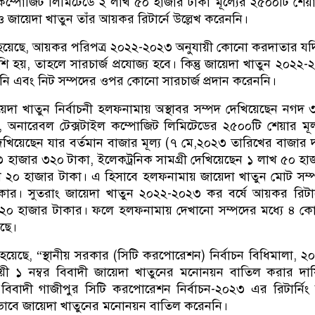
কম্পোজিট লিমিটেডে ২ লাখ ৫০ হাজার টাকা মূল্যের ২৫০০টি শেয়
 জায়েদা খাতুন তাঁর আয়কর রিটার্নে উল্লেখ করেননি।
েছে, আয়কর পরিপত্র ২০২২-২০২৩ অনুযায়ী কোনো করদাতার যদি 
 হয়, তাহলে সারচার্জ প্রযোজ্য হবে। কিন্তু জায়েদা খাতুন ২০২২-
নি এবং নিট সম্পদের ওপর কোনো সারচার্জ প্রদান করেননি।
েদা খাতুন নির্বাচনী হলফনামায় অস্থাবর সম্পদ দেখিয়েছেন নগদ 
, অনারেবল টেক্সটাইল কম্পোজিট লিমিটেডের ২৫০০টি শেয়ার মূ
 দেখিয়েছেন যার বর্তমান বাজার মূল্য (৭ মে,২০২৩ তারিখের বাজার
 হাজার ৩২০ টাকা, ইলেকট্রনিক সামগ্রী দেখিয়েছেন ১ লাখ ৫০ হা
 ২০ হাজার টাকা। এ হিসাবে হলফনামায় জায়েদা খাতুন মোট সম্
র। সুতরাং জায়েদা খাতুন ২০২২-২০২৩ কর বর্ষে আয়কর রিটার্
২০ হাজার টাকার। ফলে হলফনামায় দেখানো সম্পদের মধ্যে ৪ ক
ছে।
ছে, “স্থানীয় সরকার (সিটি করপোরেশন) নির্বাচন বিধিমালা, ২
ী ১ নম্বর বিবাদী জায়েদা খাতুনের মনোনয়ন বাতিল করার দায়
বিবাদী গাজীপুর সিটি করপোরেশন নির্বাচন-২০২৩ এর রিটার্নি
ভাবে জায়েদা খাতুনের মনোনয়ন বাতিল করেননি।