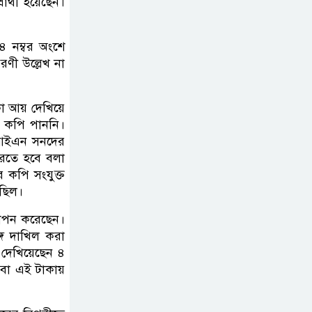
ার্থী হয়েছেন।
৪ নম্বর অংশে
রণী উল্লেখ না
কা আয় দেখিয়ে
র কপি পাননি।
টিআইএন সনদের
করতে হবে বলা
র কপি সংযুক্ত
 ছিল।
গোপন করেছেন।
্গে দাখিল করা
 দেখিয়েছেন ৪
বা এই টাকায়