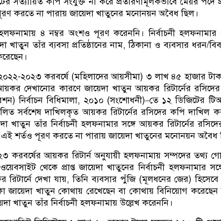
টের সত্যায়িত কপি সংযুক্ত না করে প্রতারণামূলকভাবে মেয়র পদে প্র
 পূরণ করতে না পারায় জায়েদা খাতুনের মনোনয়ন অবৈধ ছিল।
ী হলফনামায় ৪ নম্বর অংশও পূরণ করেননি। নির্বাচনী হলফনামার 
 খাতুন তাঁর ব্যবসা প্রতিষ্ঠানের নাম, ঠিকানা ও ব্যবসার ধরন/বিব
করেছেন।
ুন ২০২২-২০২৩ করবর্ষে (মহিলাদের আয়সীমা) ৩ লাখ ৪৫ হাজার টা
য আয়কর দেখানোর কারণে জায়েদা খাতুন আয়কর রিটার্নের রসিদে
রেশন) নির্বাচন বিধিমালা, ২০১০ (সংশোধনী)–তে ১২ ডিজিটের 
লিত সর্বশেষ দাখিলকৃত আয়কর রিটার্নের রসিদের কপি দাখিল 
দা খাতুন তাঁর নির্বাচনী হলফনামার সঙ্গে আয়কর রিটার্নের রসিদে
র এই শর্তও পূরণ করতে না পারায় জায়েদা খাতুনের মনোনয়ন অবৈধ
২৩ করবর্ষের আয়কর রিটার্ন অনুযায়ী হলফনামায় সম্পদের তথ্য 
ওয়েবসাইট থেকে প্রাপ্ত জায়েদা খাতুনের নির্বাচনী হলফনামার সঙ
িটার্নে দেখা যায়, তিনি ব্যবসার পুঁজি (মূলধনের জের) হিসেবে
া জায়েদা খাতুন কোথায় রেখেছেন বা কোথায় বিনিয়োগ করেছেন 
দা খাতুন তাঁর নির্বাচনী হলফনামায় উল্লেখ করেননি।