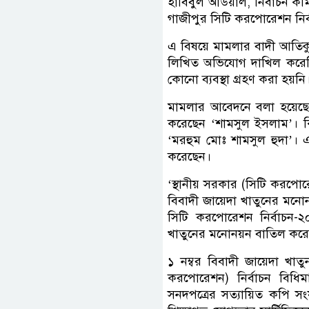
হাবিবুল আউয়াল, নির্বাচন ক
গাজীপুর সিটি করপোরেশন নির্ব
এ বিষয়ে মামলার বাদী আতিকুল
লিখিত অভিযোগ দাখিল করেছিলা
কোনো ব্যবস্থা গ্রহণ করা হয়নি
মামলার আবেদনে বলা হয়েছে, ১
করেছেন ‘শামসুল ইসলাম’। কি
‘মরহুম মোঃ শামসুল হুদা’। এ
করেছেন।
‘স্থানীয় সরকার (সিটি করপোর
বিবাদী জায়েদা খাতুনের মনো
সিটি করপোরেশন নির্বাচন-২
খাতুনের মনোনয়ন বাতিল করে
১ নম্বর বিবাদী জায়েদা খাতু
করপোরেশন) নির্বাচন বিধিমা
সনদপত্রের সত্যায়িত কপি সং