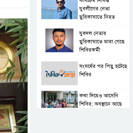
কার্যক্রম নিষিদ্ধ
যুবলীগের নেতা
ছুরিকাঘাতে নিহত
যুবদল নেতার
ছুরিকাঘাতে মারা গেছে
শিবিরকর্মী
সংঘর্ষের পর পিছু হটেছে
শিবির
কথা দিয়েও আসেনি
শিবির; অবস্থানে আছে
ছাত্রদল
হযরত শাহজালাল