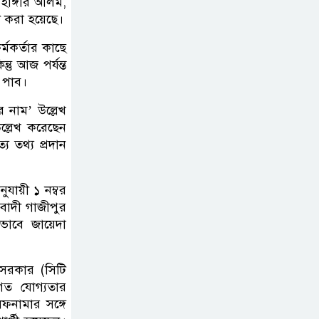
হাঙ্গীর আলম,
বিএনপিতে
ী করা হয়েছে।
মকর্তার কাছে
গুলশানে আ.লীগের ৬
ু আজ পর্যন্ত
কর্মী আটক
র পাব।
 নাম’ উল্লেখ
ল্লেখ করেছেন
য তথ্য প্রদান
ুযায়ী ১ নম্বর
বাদী গাজীপুর
ভাবে জায়েদা
য় সরকার (সিটি
াগত যোগ্যতার
ফনামার সঙ্গে