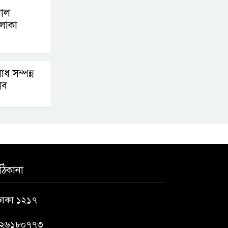
াল
বলাকা
ধ সম্পন্ন
াব
ঠিকানা
 ঢাকা ১২১৭
৯২৬১৮০৭৭৩