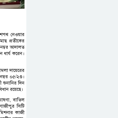
বিমানবন্দরে বলাকা
লাউঞ্জে আগুন
নীলফামারীতে ৫ দিনেও
ফিরেনি কিশোর
র শপথ নেওয়ার
মাছ প্রতীকের
 নম্বর আদালত
ভারত থেকে আসছে ২
ন ধার্য করেন।
দশমিক ৩ মেট্রিক টন
টিয়ার শেল
 মামলা দায়েরের
 নম্বর ০৫/২৩।
মানবিক মূল্যবোধ সম্পন্ন
ী শুনানির দিন
বিচারকের অভাব
 বিধান রয়েছে।
োষণা, বাতিল
গাজীপুর সিটি
বহিষ্কৃত জামাত নেতার
কমিশনার কাজী
কর্মীরা যোগ দিলেন