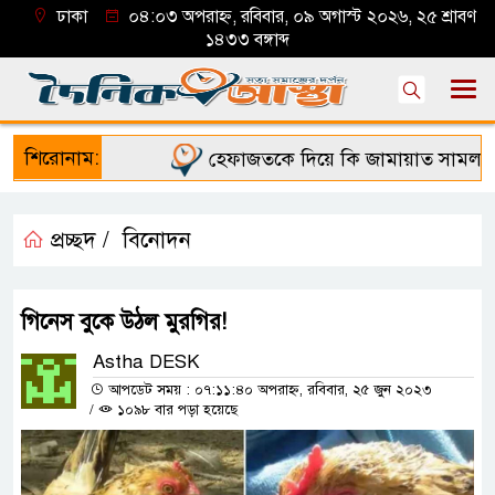
ঢাকা
০৪:০৩ অপরাহ্ন, রবিবার, ০৯ অগাস্ট ২০২৬, ২৫ শ্রাবণ
১৪৩৩ বঙ্গাব্দ
শিরোনাম:
হেফাজতকে দিয়ে কি জামায়াত সামলাতে 
প্রচ্ছদ /
বিনোদন
গিনে‌‌স বুকে উঠল মুরগির!‌
Astha DESK
আপডেট সময় : ০৭:১১:৪০ অপরাহ্ন, রবিবার, ২৫ জুন ২০২৩
/
১০৯৮ বার পড়া হয়েছে