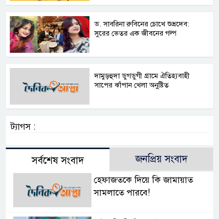
ড. সাবরিনা রুবিনের চোখে শুভ্রদেব:
সুরের ভেতর এক জীবনের গল্প
দামুড়হুদা ডুগডুগী গ্রামে ঐতিহ্যবাহী
সাপের ঝাঁপান খেলা অনুষ্টিত
ট্যাগস :
জনপ্রিয় সংবাদ
সর্বশেষ সংবাদ
হেফাজতকে দিয়ে কি জামায়াত
সামলাতে পারবে!