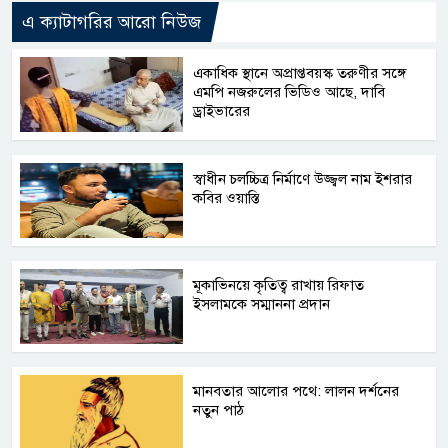
এ ক্যাটাগরির আরো নিউজ
একাধিক স্থানে অপ্রাপ্তবয়স্ক তরুণীর সঙ্গে
এমপি নজরুলের ভিডিও আছে, দাবি
ড্রাইভারের
স্বাধীন চলচ্চিত্র নির্মাণে উজ্জ্বল নাম ইশরার
কবির ওয়াস্তি
মূকাভিনয়ে কৃতিত্ব রাখায় রিফাত
ইসলামকে সম্মাননা প্রদান
মানবতার আলোর পথে: লালন দর্শনের
নতুন পাঠ