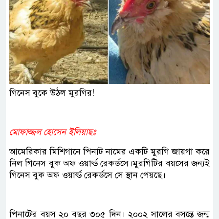
গিনে‌‌স বুকে উঠল মুরগির!‌
মোফাজ্জল হোসেন ইলিয়াছঃ
আমেরিকার মিশিগানে পিনাট নামের একটি মুরগি জায়গা করে
নিল গিনেস বুক অফ ওয়ার্ল্ড রেকর্ডসে।মুরগিটির বয়সের জন্যই
গিনেস বুক অফ ওয়ার্ল্ড রেকর্ডসে সে স্থান পেয়ছে।
পিনাটের বয়স ২০ বছর ৩০৫ দিন। ২০০২ সালের বসন্তে জন্ম