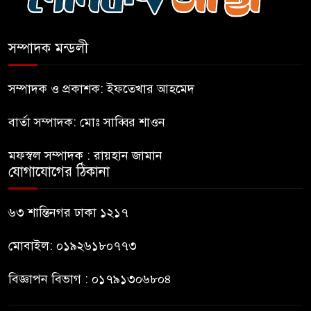
হযরত শাহজালাল বিমানবন্দরে
বলাকা লাউঞ্জে আগুন
সম্পাদক মন্ডলী
নীলফামারীতে ৫ দিনেও ফিরেনি
কিশোর
সম্পাদক ও প্রকাশক: ইফতেখার আহমেদ
বার্তা সম্পাদক: মোঃ সাব্বির শাওন
ভারত থেকে আসছে ২ দশমিক ৩
মেট্রিক টন টিয়ার শেল
মফস্বল সম্পাদক : রায়হান জামান
যোগাযোগের ঠিকানা
মানবিক মূল্যবোধ সম্পন্ন বিচারকের
অভাব
৬৩ শান্তিনগর ঢাকা ১২১৭
মোবাইল: ০১৯২৬১৮০৭৭৩
বিজ্ঞাপন বিভাগ : ০১৭৯১৩০৬৮০৪