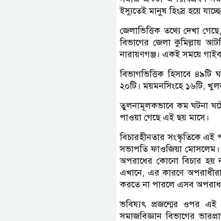
ইস্যুতেই মানুষ হিংস্র হয়ে যাচ্ছ
জেলাভিত্তিক তথ্যে দেখা গেছে,
বিভাগের জেলা কুমিল্লায় আট
নারায়ণগঞ্জ। একই সময়ে গাইব
বিভাগভিত্তিক হিসাবে ৪৯টি ঘটন
২০টি। ময়মনসিংহে ১৬টি, খুলন
তুলনামূলকভাবে কম ঘটনা ঘটে
পাওয়া গেছে এই ছয় মাসে।
বিচারহীনতার সংস্কৃতিকে এই 
সভাপতি ফাওজিয়া মোসলেম। 
অপরাধের কোনো বিচার হয় ন
এখানে, এর কারণে অপরাধীরা হয়
করতে না পারলে এসব অপরাধ 
ভবিষ্যৎ প্রজন্মের ওপর এই নির
সমাজবিজ্ঞান বিভাগের ভারপ্র