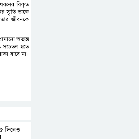
এ ধরনের বিকৃত
 স্মৃতি তাকে
া তার জীবনকে
ামানো অত্যন্ত
্ত সচেতন হতে
থাকা যাবে না।
 ৫ দিনেও
র