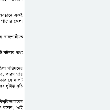
় অবস্থানে একই
ং পাশের জেলা
ীয় রাজশাহীতে
ি ঘটনার তথ্য
মহিলা পরিষদের
রে, কারণ তার
মতার যে দাপট
্টান্ত সৃষ্টি
্ববিদ্যালয়ের
কে বলেন, ‘এই