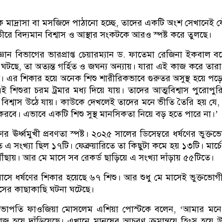
শুকে মাদ্রাসা বা মসজিদে পাঠানো হচ্ছে, তাদের একটি অংশ সেখানেই য
রে বিদ্যমান বিশ্বাস ও আস্থার সংকটকে আরও স্পষ্ট করে তুলছে।
জ্ঞান বিভাগের ভারপ্রাপ্ত চেয়ারম্যান ড. ফাতেমা রেজিনা ইকবাল বল
ঘটছে, তা অত্যন্ত গর্হিত ও জঘন্য অন্যায়। যারা এই কাজ করে তা
। এর শিকার হয়ে অনেক শিশু শারীরিকভাবে গুরুতর অসুস্থ হয়ে পড়ে। 
শিশুরা চরম ট্রমার মধ্য দিয়ে যায়। তাদের আত্মবিশ্বাস পুরোপুরি ন
বিশ্বাস উঠে যায়। কাউকে দেখলেই তাদের মনে ভীতি তৈরি হয় যে,
রবে। এভাবে একটি শিশু সুস্থ মানসিকতা নিয়ে বড় হতে পারে না।’
ষণের ঊর্ধ্বমুখী প্রবণতা স্পষ্ট। ২০২৫ সালের ডিসেম্বরে ধর্ষণের ভুক্
 এ সংখ্যা ছিল ১৭টি। ফেব্রুয়ারিতে তা কিছুটা কমে হয় ১৩টি। মার্চ
ছায়। আর মে মাসে সব রেকর্ড ছাড়িয়ে এ সংখ্যা দাঁড়ায় ৫৫টিতে।
 মাসে ধর্ষণের শিকার হয়েছে ৬৭ শিশু। আর শুধু মে মাসেই ভুক্তভোগ
াসের কাছাকাছি ঘটনা ঘটেছে।
সভাপতি ফাওজিয়া মোসলেম এশিয়া পোস্টকে বলেন, ‘আমার মনে
য়ে দাঁড়িয়েছে। এখানে মানুষের আচরণ ক্রমান্বয়ে হিংস্র হয়ে