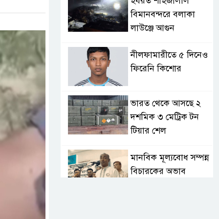
হযরত শাহজালাল
বিমানবন্দরে বলাকা
লাউঞ্জে আগুন
নীলফামারীতে ৫ দিনেও
ফিরেনি কিশোর
ভারত থেকে আসছে ২
দশমিক ৩ মেট্রিক টন
টিয়ার শেল
মানবিক মূল্যবোধ সম্পন্ন
বিচারকের অভাব
বহিষ্কৃত জামাত নেতার