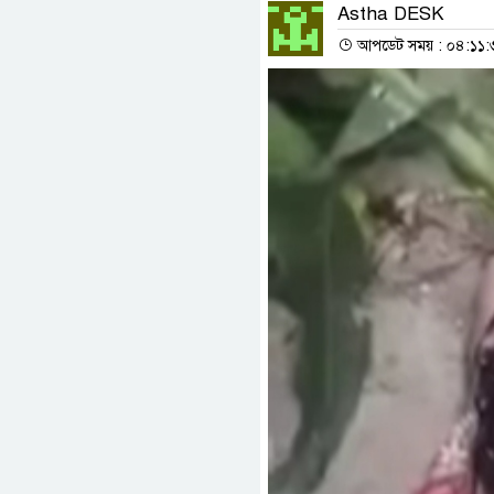
Astha DESK
আপডেট সময় : ০৪:১১:৩৬