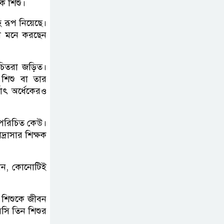
যুবক আটক
ক শিশু।
 রূপ নিয়েছে।
তুহিন হত্যার এক বছর:
লে মনে করছেন
দ্রুত বিচারের দাবিতে
মানববন্ধন
িচিতরা জড়িত।
শিশু বা তার
াৎ অর্ধেকেরও
 পরিচিত কেউ।
্রাসার শিক্ষক
্ঠান, কোনোটিই
ে শিশুকে জীবন
়সি তিন শিশুর