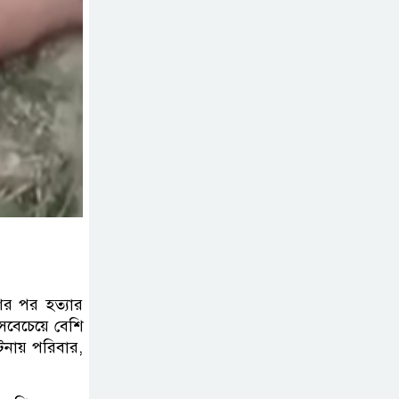
কর্মীরা যোগ দিলেন
বিএনপিতে
গুলশানে আ.লীগের ৬
কর্মী আটক
বোমা হামলার আশঙ্কায়
সারাদেশে পুলিশের হাই
অ্যালার্ট জারি
রাষ্ট্রপতি হওয়ার প্রস্তাব
পাননি ড. ইউনূস
ের পর হত্যার
 সবেচেয়ে বেশি
টনায় পরিবার,
নাটোরে পর্যটনমন্ত্রীকে
হত্যার চেষ্টা; পিস্তলসহ