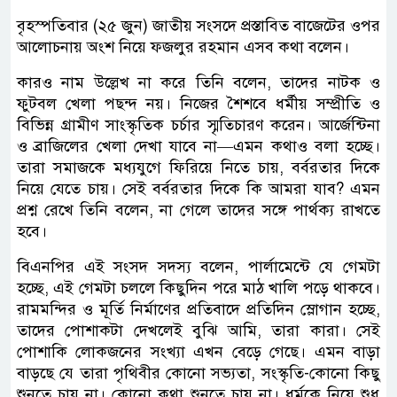
বৃহস্পতিবার (২৫ জুন) জাতীয় সংসদে প্রস্তাবিত বাজেটের ওপর
আলোচনায় অংশ নিয়ে ফজলুর রহমান এসব কথা বলেন।
কারও নাম উল্লেখ না করে তিনি বলেন, তাদের নাটক ও
ফুটবল খেলা পছন্দ নয়। নিজের শৈশবে ধর্মীয় সম্প্রীতি ও
বিভিন্ন গ্রামীণ সাংস্কৃতিক চর্চার স্মৃতিচারণ করেন। আর্জেন্টিনা
ও ব্রাজিলের খেলা দেখা যাবে না—এমন কথাও বলা হচ্ছে।
তারা সমাজকে মধ্যযুগে ফিরিয়ে নিতে চায়, বর্বরতার দিকে
নিয়ে যেতে চায়। সেই বর্বরতার দিকে কি আমরা যাব? এমন
প্রশ্ন রেখে তিনি বলেন, না গেলে তাদের সঙ্গে পার্থক্য রাখতে
হবে।
বিএনপির এই সংসদ সদস্য বলেন, পার্লামেন্টে যে গেমটা
হচ্ছে, এই গেমটা চললে কিছুদিন পরে মাঠ খালি পড়ে থাকবে।
রামমন্দির ও মূর্তি নির্মাণের প্রতিবাদে প্রতিদিন স্লোগান হচ্ছে,
তাদের পোশাকটা দেখলেই বুঝি আমি, তারা কারা। সেই
পোশাকি লোকজনের সংখ্যা এখন বেড়ে গেছে। এমন বাড়া
বাড়ছে যে তারা পৃথিবীর কোনো সভ্যতা, সংস্কৃতি-কোনো কিছু
শুনতে চায় না। কোনো কথা শুনতে চায় না। ধর্মকে নিয়ে শুধু