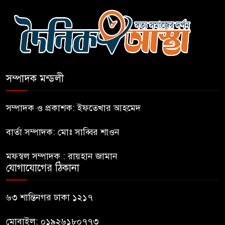
কারো সাক্ষাৎ না পেয়ে সচিবালয়
ছাড়লেন ১১ দলের নেতারা
এআই বক্তব্য দিয়েছে শেখ হাসিনা
সম্পাদক মন্ডলী
সচিবালয় অভিমুখে ১১ দলীয়
ঐক্যের পদযাত্রা আটকে দিলো
সম্পাদক ও প্রকাশক: ইফতেখার আহমেদ
পুলিশ
বার্তা সম্পাদক: মোঃ সাব্বির শাওন
হাসিনাকে সংবাদমাধ্যমে কথা বলার
মফস্বল সম্পাদক : রায়হান জামান
সুযোগ দেওয়ায় ঢাকার ক্ষোভ
যোগাযোগের ঠিকানা
জুলাই গণঅভ্যুত্থান দিবসের
৬৩ শান্তিনগর ঢাকা ১২১৭
অনুষ্ঠানস্থল থেকে বের করে
সাংবাদিক পেটালো বিএনপি-ছাত্রদল
মোবাইল: ০১৯২৬১৮০৭৭৩