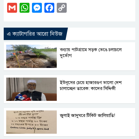
Gmail
WhatsApp
Messenger
Facebook
Copy
Link
এ ক্যাটাগরির আরো নিউজ
বন্যায় পাটগ্রামে সড়ক ভেঙে চলাচলে
দুর্ভোগ
ইউনূসের চেয়ে হাজারগুণ ভালো দেশ
চালাচ্ছেন তারেক: কাদের সিদ্দিকী
জুলাই জাদুঘরে টিকিট জালিয়াতি!