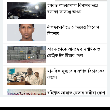
হযরত শাহজালাল বিমানবন্দরে
বলাকা লাউঞ্জে আগুন
নীলফামারীতে ৫ দিনেও ফিরেনি
কিশোর
ভারত থেকে আসছে ২ দশমিক ৩
মেট্রিক টন টিয়ার শেল
মানবিক মূল্যবোধ সম্পন্ন বিচারকের
অভাব
বহিষ্কৃত জামাত নেতার কর্মীরা যোগ
দিলেন বিএনপিতে