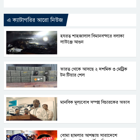
Link
এ ক্যাটাগরির আরো নিউজ
হযরত শাহজালাল বিমানবন্দরে বলাকা
লাউঞ্জে আগুন
ভারত থেকে আসছে ২ দশমিক ৩ মেট্রিক
টন টিয়ার শেল
মানবিক মূল্যবোধ সম্পন্ন বিচারকের অভাব
বোমা হামলার আশঙ্কায় সারাদেশে