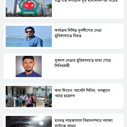
রাষ্ট্রপতি নির্বাচনে দুই মনোনয়নপত্র সংগ্রহ
কার্যক্রম নিষিদ্ধ যুবলীগের নেতা
ছুরিকাঘাতে নিহত
যুবদল নেতার ছুরিকাঘাতে মারা গেছে
শিবিরকর্মী
কথা দিয়েও আসেনি শিবির; অবস্থানে
আছে ছাত্রদল
হযরত শাহজালাল বিমানবন্দরে বলাকা
লাউঞ্জে আগুন