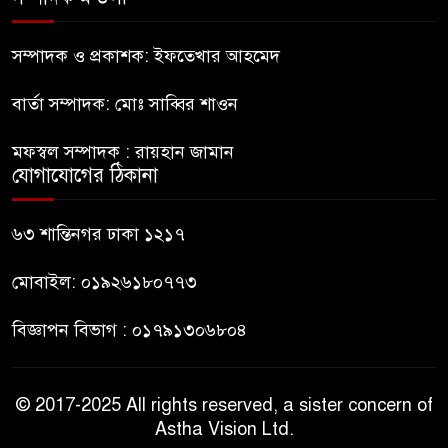
নীলফামারীতে ৫ দিনেও ফিরেনি
কিশোর
সম্পাদক ও প্রকাশক: ইফতেখার আহমেদ
বার্তা সম্পাদক: মোঃ সাব্বির শাওন
ভারত থেকে আসছে ২ দশমিক ৩
মেট্রিক টন টিয়ার শেল
মফস্বল সম্পাদক : রায়হান জামান
যোগাযোগের ঠিকানা
মানবিক মূল্যবোধ সম্পন্ন বিচারকের
অভাব
৬৩ শান্তিনগর ঢাকা ১২১৭
মোবাইল: ০১৯২৬১৮০৭৭৩
বিজ্ঞাপন বিভাগ : ০১৭৯১৩০৬৮০৪
© 2017-2025 All rights reserved, a sister concern of
Astha Vision Ltd.