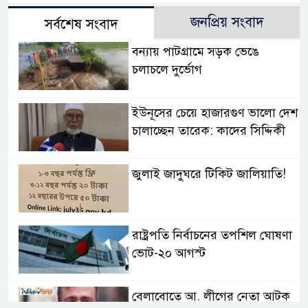
জনপ্রিয় সংবাদ
সর্বশেষ সংবাদ
বন্যায় পাটগ্রামে সড়ক ভেঙে
চলাচলে দুর্ভোগ
ইউনূসের চেয়ে হাজারগুণ ভালো দেশ
চালাচ্ছেন তারেক: কাদের সিদ্দিকী
জুলাই জাদুঘরে টিকিট জালিয়াতি!
রাষ্ট্রপতি নির্বাচনের তপশিল ঘোষণা
ভোট-২০ আগস্ট
বেলাবোতে আ. লীগের নেতা আটক