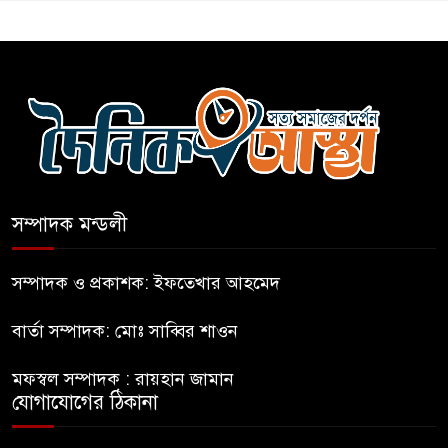
কারো সাক্ষাৎ না পেয়ে সচিবালয়
ছাড়লেন ১১ দলের নেতারা
এআই বক্তব্য দিয়েছে শেখ হাসিনা
সম্পাদক মন্ডলী
সচিবালয় অভিমুখে ১১ দলীয়
ঐক্যের পদযাত্রা আটকে দিলো
সম্পাদক ও প্রকাশক: ইফতেখার আহমেদ
পুলিশ
বার্তা সম্পাদক: মোঃ সাব্বির শাওন
হাসিনাকে সংবাদমাধ্যমে কথা বলার
মফস্বল সম্পাদক : রায়হান জামান
সুযোগ দেওয়ায় ঢাকার ক্ষোভ
যোগাযোগের ঠিকানা
জুলাই গণঅভ্যুত্থান দিবসের