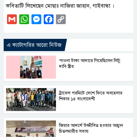
কবিতাটি লিখেছেন মোছাঃ নাজিরা জাহান, গাইবান্ধা ।
Gmail
WhatsApp
Messenger
Facebook
Copy
Link
এ ক্যাটাগরির আরো নিউজ
পাওনা টাকা আদায়ে গিয়েছিলেন লিটু:
দাবি স্ত্রীর
ট্রাভেল পরমিটে দেশে ফিরে অবহেলার
শিকার ১৪ বাংলাদেশী
জিয়ার আদর্শে উজ্জীবিত হওয়ার আহ্বান
চিতলমারীর সভায়