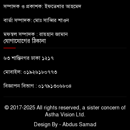
ফের জকসু নেতার ওপর হামলা
সম্পাদক ও প্রকাশক: ইফতেখার আহমেদ
বার্তা সম্পাদক: মোঃ সাব্বির শাওন
সাকিব আল হাসানের বাড়িতে বোমা
মফস্বল সম্পাদক : রায়হান জামান
নিক্ষেপ
যোগাযোগের ঠিকানা
শেখ হাসিনার প্রশ্নে ঢাকা-দিল্লি
৬৩ শান্তিনগর ঢাকা ১২১৭
সম্পর্কে নতুন মেরুকরণ?
মোবাইল: ০১৯২৬১৮০৭৭৩
বিজ্ঞাপন বিভাগ : ০১৭৯১৩০৬৮০৪
© 2017-2025 All rights reserved, a sister concern of
Astha Vision Ltd.
Design By - Abdus Samad