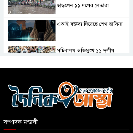
ছাড়লেন ১১ দলের নেতারা
এআই বক্তব্য দিয়েছে শেখ হাসিনা
সচিবালয় অভিমুখে ১১ দলীয়
ঐক্যের পদযাত্রা আটকে দিলো
পুলিশ
হাসিনাকে সংবাদমাধ্যমে কথা বলার
সুযোগ দেওয়ায় ঢাকার ক্ষোভ
জুলাই গণঅভ্যুত্থান দিবসের
অনুষ্ঠানস্থল থেকে বের করে
সম্পাদক মন্ডলী
সাংবাদিক পেটালো বিএনপি-ছাত্রদল