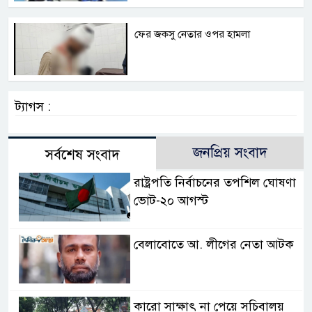
ফের জকসু নেতার ওপর হামলা
ট্যাগস :
জনপ্রিয় সংবাদ
সর্বশেষ সংবাদ
রাষ্ট্রপতি নির্বাচনের তপশিল ঘোষণা
ভোট-২০ আগস্ট
বেলাবোতে আ. লীগের নেতা আটক
কারো সাক্ষাৎ না পেয়ে সচিবালয়