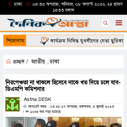
ঢাকা
০৪:৩৫ অপরাহ্ন, শনিবার, ০৮ অগাস্ট ২০২৬, ২৪ শ্রাবণ
১৪৩৩ বঙ্গাব্দ
শিরোনাম:
কার্যক্রম নিষিদ্ধ যুবলীগের নেতা ছুরিকাঘাত
প্রচ্ছদ /
জাতীয়
ঢাকা
,
নিরপেক্ষতা না থাকলে হিসেবে নাকে খত দিয়ে চলে যাব-
ডিএমপি কমিশনার
Astha DESK
আপডেট সময় : ০৩:২৮:২৭ অপরাহ্ন, মঙ্গলবার, ৪ জুলাই ২০২৩
/
১০৬৯ বার পড়া হয়েছে