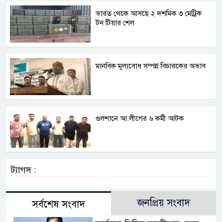
ভারত থেকে আসছে ২ দশমিক ৩ মেট্রিক
টন টিয়ার শেল
মানবিক মূল্যবোধ সম্পন্ন বিচারকের অভাব
গুলশানে আ.লীগের ৬ কর্মী আটক
ট্যাগস :
জনপ্রিয় সংবাদ
সর্বশেষ সংবাদ