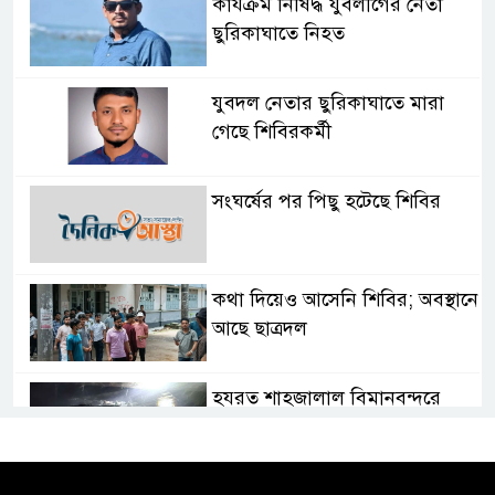
কার্যক্রম নিষিদ্ধ যুবলীগের নেতা
ছুরিকাঘাতে নিহত
যুবদল নেতার ছুরিকাঘাতে মারা
গেছে শিবিরকর্মী
সংঘর্ষের পর পিছু হটেছে শিবির
কথা দিয়েও আসেনি শিবির; অবস্থানে
আছে ছাত্রদল
হযরত শাহজালাল বিমানবন্দরে
বলাকা লাউঞ্জে আগুন