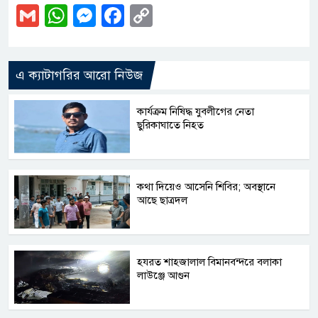
Gmail
WhatsApp
Messenger
Facebook
Copy
Link
এ ক্যাটাগরির আরো নিউজ
কার্যক্রম নিষিদ্ধ যুবলীগের নেতা
ছুরিকাঘাতে নিহত
কথা দিয়েও আসেনি শিবির; অবস্থানে
আছে ছাত্রদল
হযরত শাহজালাল বিমানবন্দরে বলাকা
লাউঞ্জে আগুন