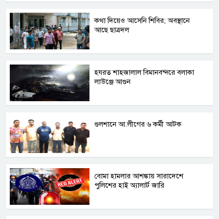
কথা দিয়েও আসেনি শিবির; অবস্থানে
আছে ছাত্রদল
হযরত শাহজালাল বিমানবন্দরে বলাকা
লাউঞ্জে আগুন
গুলশানে আ.লীগের ৬ কর্মী আটক
বোমা হামলার আশঙ্কায় সারাদেশে
পুলিশের হাই অ্যালার্ট জারি