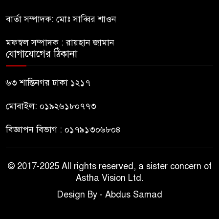
বার্তা সম্পাদক: মোঃ সাব্বির শাওন
বহিষ্কৃত জামাত নেতার কর্মীরা যোগ
দিলেন বিএনপিতে
মফস্বল সম্পাদক : রায়হান জামান
যোগাযোগের ঠিকানা
গুলশানে আ.লীগের ৬ কর্মী আটক
৬৩ শান্তিনগর ঢাকা ১২১৭
মোবাইল: ০১৯২৬১৮০৭৭৩
বিজ্ঞাপন বিভাগ : ০১৭৯১৩০৬৮০৪
© 2017-2025 All rights reserved, a sister concern of
Astha Vision Ltd.
Design By - Abdus Samad