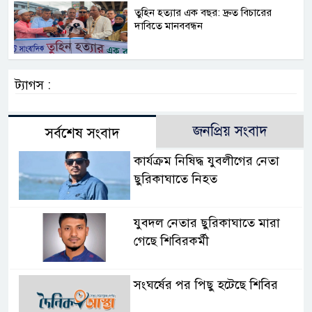
তুহিন হত্যার এক বছর: দ্রুত বিচারের
দাবিতে মানববন্ধন
ট্যাগস :
জনপ্রিয় সংবাদ
সর্বশেষ সংবাদ
কার্যক্রম নিষিদ্ধ যুবলীগের নেতা
ছুরিকাঘাতে নিহত
যুবদল নেতার ছুরিকাঘাতে মারা
গেছে শিবিরকর্মী
সংঘর্ষের পর পিছু হটেছে শিবির