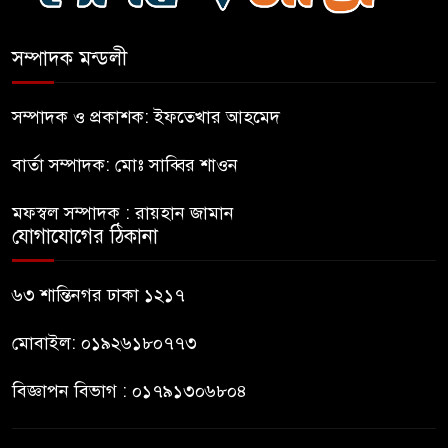
প্রধানমন্ত্রীর সম্ভাব্য সফর ঘিরে
ফটিকছড়িতে প্রস্তুতি জোরদার
সম্পাদক মন্ডলী
মহিলার কাছে ১০ লাখ টাকা দাবি,
সম্পাদক ও প্রকাশক: ইফতেখার আহমেদ
পিস্তল ইয়াবাসহ আটক-১
বার্তা সম্পাদক: মোঃ সাব্বির শাওন
জবিতে সংবাদ সংগ্রহে করতে গেলে
মফস্বল সম্পাদক : রায়হান জামান
৬ সাংবাদিক আহত
যোগাযোগের ঠিকানা
ডিবি হেফাজতে ছাত্রলীগ কর্মীর
৬৩ শান্তিনগর ঢাকা ১২১৭
মৃত্যু: ওসিসহ ১১ জনের নামে
বিভাগীয় মামলার সুপারিশ
মোবাইল: ০১৯২৬১৮০৭৭৩
বিজ্ঞাপন বিভাগ : ০১৭৯১৩০৬৮০৪