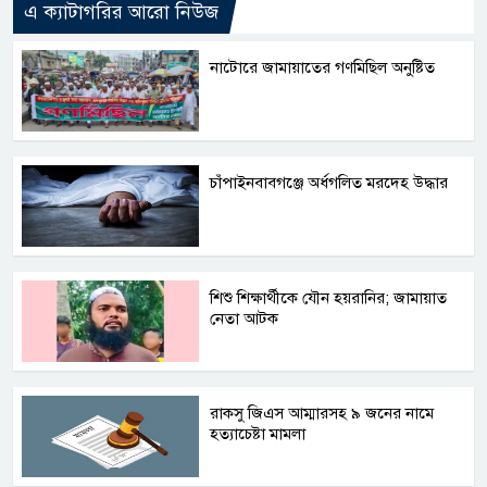
এ ক্যাটাগরির আরো নিউজ
নাটোরে জামায়াতের গণমিছিল অনুষ্টিত
চাঁপাইনবাবগঞ্জে অর্ধগলিত মরদেহ উদ্ধার
শিশু শিক্ষার্থীকে যৌন হয়রানির; জামায়াত
নেতা আটক
রাকসু জিএস আম্মারসহ ৯ জনের নামে
হত্যাচেষ্টা মামলা