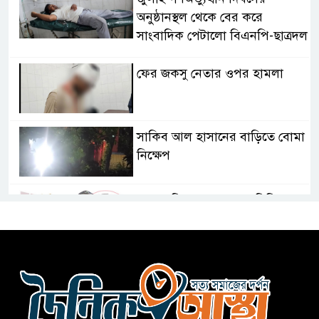
অনুষ্ঠানস্থল থেকে বের করে
সাংবাদিক পেটালো বিএনপি-ছাত্রদল
ফের জকসু নেতার ওপর হামলা
সাকিব আল হাসানের বাড়িতে বোমা
নিক্ষেপ
শেখ হাসিনার প্রশ্নে ঢাকা-দিল্লি
সম্পর্কে নতুন মেরুকরণ?
বিএনপির সক্রিয় অংশগ্রহণই জুলাই
গণঅভ্যুত্থানকে ত্বরান্বিত করেছিল